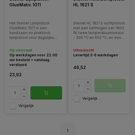
GlueMatic 1011
HL 1821 S
Het Steinel Lijmpistool
Steinel HL 1821 S luchtpistool
GlueMatic 1011 is een
met een vermogen van 1800
handzaam en praktisch
W, twee temperatuurniveaus
lijmpistool voor dagelijks
- 300 °C en 550 °C, en een
gebruik.
vermogen van 350/450 l/min.
De structuur is
Op voorraad
Uitverkocht
geoptimaliseerd en de
Op werkdagen voor 22.00
Levertijd 3-6 werkdagen
levensduur van de motor is
uur besteld = vandaag
450 uur.
verstuurd
46,52
23,92
Vergelijk
Vergelijk
1