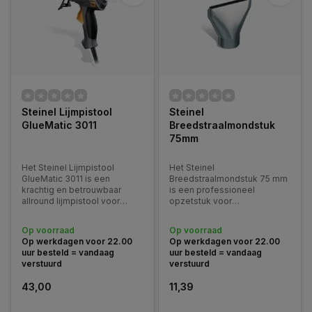
Steinel Lijmpistool
Steinel
GlueMatic 3011
Breedstraalmondstuk
75mm
Het Steinel Lijmpistool
Het Steinel
GlueMatic 3011 is een
Breedstraalmondstuk 75 mm
krachtig en betrouwbaar
is een professioneel
allround lijmpistool voor
opzetstuk voor
veeleisende reparatie-,
heteluchtpistolen dat zorgt
montage- en
voor een extra brede en
Op voorraad
Op voorraad
knutselwerkzaamheden.
gelijkmatige luchtverdeling.
Op werkdagen voor 22.00
Op werkdagen voor 22.00
uur besteld = vandaag
uur besteld = vandaag
verstuurd
verstuurd
43,00
11,39