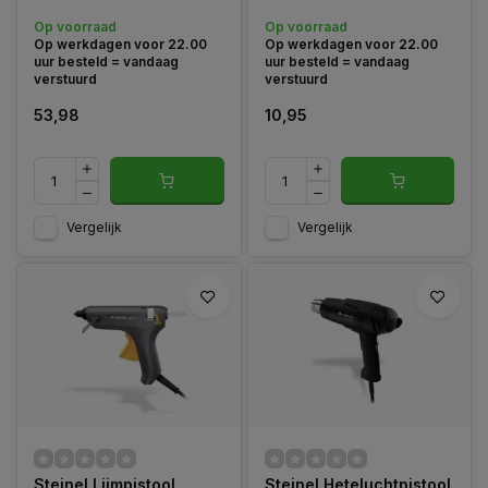
en doe-het-zelf
voor een brede en
Op voorraad
Op voorraad
toepassingen.
gelijkmatige luchtverdeling.
Op werkdagen voor 22.00
Op werkdagen voor 22.00
uur besteld = vandaag
uur besteld = vandaag
verstuurd
verstuurd
53,98
10,95
Vergelijk
Vergelijk
Steinel Lijmpistool
Steinel Heteluchtpistool