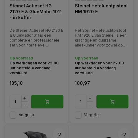
Steinel Actieset HG
Steinel Heteluchtpistool
2120 E & GlueMatic 1011
HM 1920 E
- in koffer
De Steinel Actieset HG 2120 E
Het Steinel Heteluchtpistool
& GlueMatic 1011 is een
HM 1920 E van Steinel is een
complete en professionele
krachtige en duurzame
set voor intensieve
alleskunner voor zowel doe-
montage-, reparatie- en
het-zelvers als
afwerkingswerkzaamheden.
professionals. Met 2000 W
Op voorraad
Op voorraad
vermogen, een breed
Op werkdagen voor 22.00
Op werkdagen voor 22.00
temperatuurbereik en
uur besteld = vandaag
uur besteld = vandaag
instelbaar luchtvolume biedt
verstuurd
verstuurd
dit model maximale controle
bij uite
135,10
100,97
Vergelijk
Vergelijk