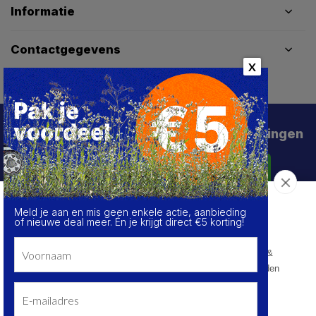
Informatie
Contactgegevens
X
Schrijf je in voor de beste deals en kortingen
Abonneer
Meld je aan en mis geen enkele actie, aanbieding
Over de cookies op deze website
of nieuwe deal meer. Én je krijgt direct €5 korting!
We maken gebruik van cookies om gegevens m.b.t. de
prestaties en het gebruik van deze website te verzamelen &
analyseren, om sociale netwerkfunctionaliteiten aan te bieden
en onze content & advertenties te verbeteren en
personaliseren.
© HoukemaTools