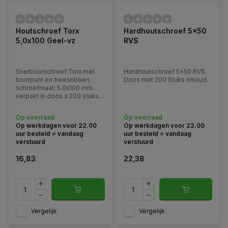
Houtschroef Torx
Hardhoutschroef 5x50
5,0x100 Geel-vz
RVS
Snelboorschroef Torx met
Hardhoutschroef 5x50 RVS.
boorpunt en freesribben.
Doos met 200 Stuks inhoud.
schroefmaat: 5.0x100 mm.
verpakt in doos a 200 stuks.
Bit type: T-25. kleur: geel
verzinkt (o.a. voor mdf en
Op voorraad
Op voorraad
tuinhout)
Op werkdagen voor 22.00
Op werkdagen voor 22.00
uur besteld = vandaag
uur besteld = vandaag
verstuurd
verstuurd
16,83
22,38
Vergelijk
Vergelijk