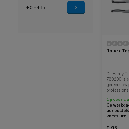
€0 - €15
Topex Te
De Hardy Te
780200 is een onmisbaar
gereedscha
professiona
doe-het-zel
Op voorra
met tegels.
Op werkdag
uur bestel
verstuurd
9,95