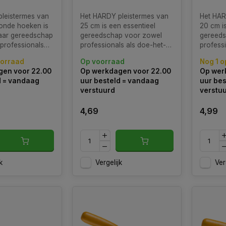
leistermes van
Het HARDY pleistermes van
Het HAR
onde hoeken is
25 cm is een essentieel
20 cm is
aar gereedschap
gereedschap voor zowel
gereeds
professionals
professionals als doe-het-
profess
zelvers die
zelvers die streven naar een
zelvers
oorraad
Op voorraad
Nog 1 o
r een gladde en
gladde en strakke afwerking
gladde 
en voor 22.00
Op werkdagen voor 22.00
Op wer
erking van
van pleisterwerk.
van plei
d = vandaag
uur besteld = vandaag
uur bes
.
verstuurd
verstu
4,69
4,99
k
Vergelijk
Ver