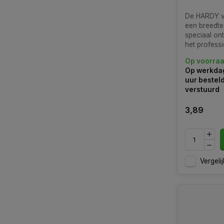
De HARDY v
een breedte
speciaal on
het profess
van voegen 
Op voorra
Dit gereedsc
Op werkdag
voor zowel
uur bestel
doe-het-zel
verstuurd
3,89
Vergelij