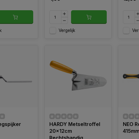
k
Vergelijk
Ver
gspijker
HARDY Metseltroffel
NEO R
20x12cm
415m
Rechtshandig