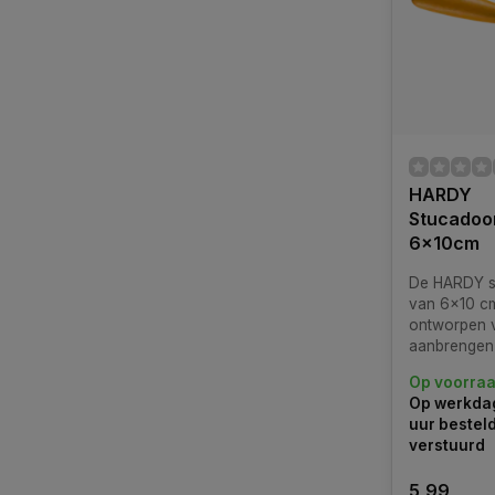
HARDY
Stucadoor
6x10cm
De HARDY st
van 6x10 cm
ontworpen 
aanbrengen 
afwerklagen
Op voorra
Op werkdag
uur bestel
verstuurd
5,99