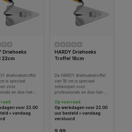
 Driehoeks
HARDY Driehoeks
l 22cm
Troffel 18cm
Y driehoekstroffel
De HARDY driehoekstroffel
cm is speciaal
van 18 cm is speciaal
pen voor
ontworpen voor
ionals en doe-het-
professionals en doe-het-
die streven naar
zelvers die streven naar
rraad
Op voorraad
en efficiëntie bij
precisie en efficiëntie bij
kdagen voor 22.00
Op werkdagen voor 22.00
 en
metsel- en
teld = vandaag
uur besteld = vandaag
rkzaamheden.
stucwerkzaamheden.
urd
verstuurd
9,99