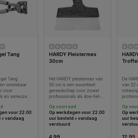
gel Tang
HARDY Pleistermes
HARDY
30cm
Troffe
gel Tang
Het HARDY pleistermes van
De HARD
30 cm is een essentieel
van 22 
p voor
gereedschap voor zowel
ontwor
ls en serieuze
professionals als doe-het-
profess
vers die werken
zelvers die streven naar een
zelvers 
ad
Op voorraad
Op voo
gladde en strakke afwerking
precisie 
en voor 22.00
Op werkdagen voor 22.00
Op wer
van pleisterwerk.
metsel-
d = vandaag
uur besteld = vandaag
uur bes
stucwe
verstuurd
verstu
4,99
12,95