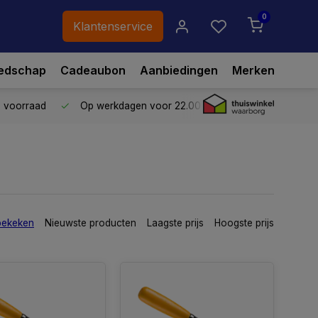
0
Klantenservice
edschap
Cadeaubon
Aanbiedingen
Merken
p voorraad
Op werkdagen voor 22.00 uur besteld,
vandaag ve
bekeken
Nieuwste producten
Laagste prijs
Hoogste prijs