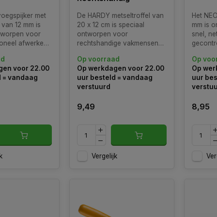
oegspijker met
De HARDY metseltroffel van
Het NEO
 van 12 mm is
20 x 12 cm is speciaal
mm is o
tworpen voor
ontworpen voor
snel, ne
ioneel afwerken
rechtshandige vakmensen
gecontr
in metselwerk.
die streven naar precisie en
isolatie
ad
Op voorraad
Op voo
hap is ideaal
efficiëntie bij
steenwo
en voor 22.00
Op werkdagen voor 22.00
Op wer
 vakmensen als
metselwerkzaamheden. Met
vergelij
d = vandaag
uur besteld = vandaag
uur bes
vers
zijn royale afmetingen is
en deke
verstuurd
verstu
deze troffel ideaal voor het
aanbrengen van diverse
9,49
8,95
afwerklagen en kle
k
Vergelijk
Ver