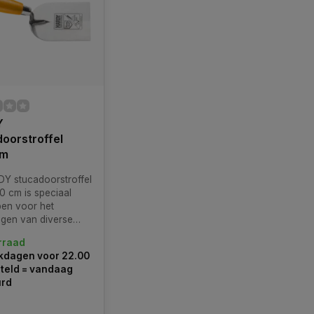
Y
oorstroffel
cm
Y stucadoorstroffel
0 cm is speciaal
en voor het
gen van diverse
agen en kleefmortels.
rraad
kdagen voor 22.00
teld = vandaag
urd