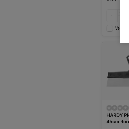
Vergelij
HARDY Pl
45cm Ron