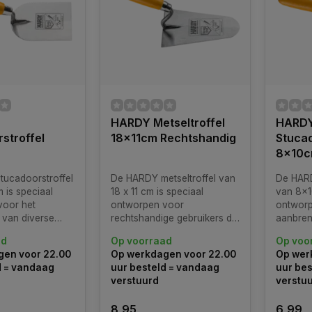
HARDY Metseltroffel
HARD
stroffel
18x11cm Rechtshandig
Stucad
8x10
ucadoorstroffel
De HARDY metseltroffel van
De HARD
 is speciaal
18 x 11 cm is speciaal
van 8x1
voor het
ontworpen voor
ontworp
van diverse
rechtshandige gebruikers die
aanbren
 en kleefmortels.
streven naar precisie en
afwerkl
ad
Op voorraad
Op voo
efficiëntie bij
en voor 22.00
Op werkdagen voor 22.00
Op wer
metselwerkzaamheden.
d = vandaag
uur besteld = vandaag
uur bes
verstuurd
verstu
8,95
6,99