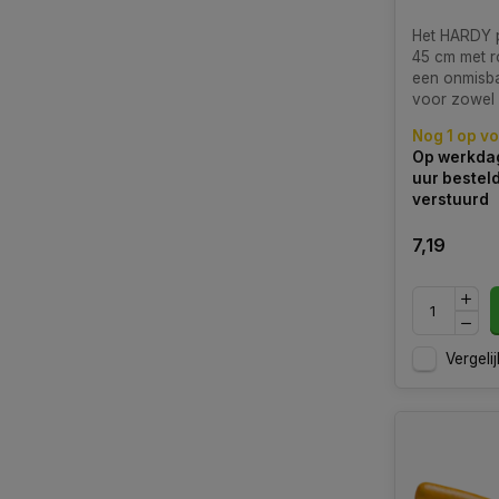
Het HARDY p
45 cm met r
een onmisb
voor zowel 
als doe-het-
Nog 1 op v
streven naa
Op werkdag
strakke afw
uur bestel
pleisterwerk
verstuurd
7,19
Vergelij