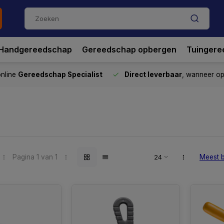
Handgereedschap
Gereedschap opbergen
Tuingere
nline
Gereedschap Specialist
Direct leverbaar
, wanneer o
Pagina 1 van 1
Meest 