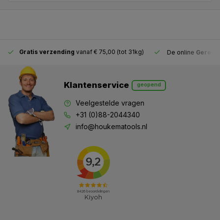
Gratis verzending
vanaf € 75,00 (tot 31kg)
De online
Gereeds
Klantenservice
geopend
Veelgestelde vragen
+31 (0)88-2044340
info@houkematools.nl