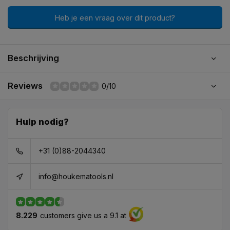
Heb je een vraag over dit product?
Beschrijving
Reviews
0/10
Hulp nodig?
+31 (0)88-2044340
info@houkematools.nl
8.229
customers give us a 9.1 at