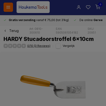
0
Gratis verzending
vanaf € 75,00 (tot 31kg)
De online
Gereeds
Art: 0810-
EAN:
SKU:
Terug
300610
5905061054182
20951
HARDY Stucadoorstroffel 6x10cm
0/10 (0 Reviews)
Vergelijk