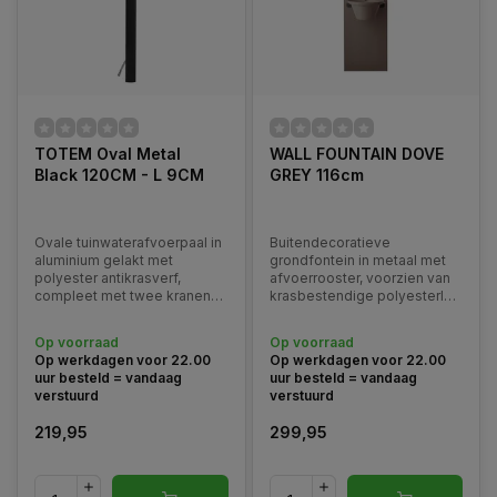
TOTEM Oval Metal
WALL FOUNTAIN DOVE
Black 120CM - L 9CM
GREY 116cm
Ovale tuinwaterafvoerpaal in
Buitendecoratieve
aluminium gelakt met
grondfontein in metaal met
polyester antikrasverf,
afvoerrooster, voorzien van
compleet met twee kranen
krasbestendige polyesterlak,
en roestvrijstalen
compleet met gekleurde
slanghanger. Verkrijgbaar in
messing kraan, bijpassende
Op voorraad
Op voorraad
diverse kleuren.
aluminium pot met
Op werkdagen voor 22.00
Op werkdagen voor 22.00
ondersteuning en
uur besteld = vandaag
uur besteld = vandaag
slanghouder.
verstuurd
verstuurd
219,95
299,95