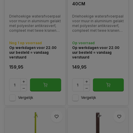
40CM
Driehoekige waterafvoerpaal
Driehoekige waterafvoerpaal
voor muur in aluminium gelakt
voor muur in aluminium gelakt
met polyester antikrasverf,
met polyester antikrasverf,
compleet met twee kranen
compleet met twee kranen
en roestvrijstalen
en roestvrijstalen
slanghanger. Verkrijgbaar in
slanghanger. Verkrijgbaar in
Nog 1 op voorraad
Op voorraad
diverse kleuren.
diverse kleuren.
Op werkdagen voor 22.00
Op werkdagen voor 22.00
uur besteld = vandaag
uur besteld = vandaag
verstuurd
verstuurd
159,95
149,95
Vergelijk
Vergelijk