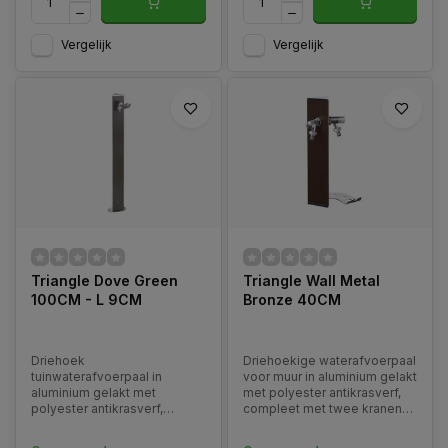
Vergelijk
Vergelijk
Triangle Dove Green
Triangle Wall Metal
100CM - L 9CM
Bronze 40CM
Driehoek
Driehoekige waterafvoerpaal
tuinwaterafvoerpaal in
voor muur in aluminium gelakt
aluminium gelakt met
met polyester antikrasverf,
polyester antikrasverf,
compleet met twee kranen
compleet met een kraan en
en roestvrijstalen
roestvrijstalen slanghanger.
slanghanger. Verkrijgbaar in