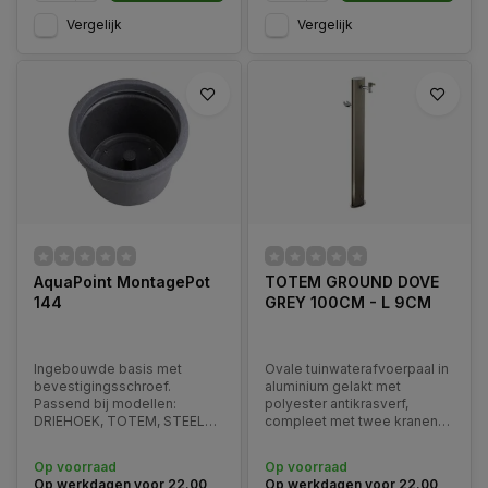
Vergelijk
Vergelijk
AquaPoint MontagePot
TOTEM GROUND DOVE
144
GREY 100CM - L 9CM
Ingebouwde basis met
Ovale tuinwaterafvoerpaal in
bevestigingsschroef.
aluminium gelakt met
Passend bij modellen:
polyester antikrasverf,
DRIEHOEK, TOTEM, STEELO,
compleet met twee kranen
LOOP / TRIANGLE, TOTEM,
en roestvrijstalen
STEELO, LOOP.
slanghanger. Verkrijgbaar in
Op voorraad
Op voorraad
diverse kleuren. Geschikt
Op werkdagen voor 22.00
Op werkdagen voor 22.00