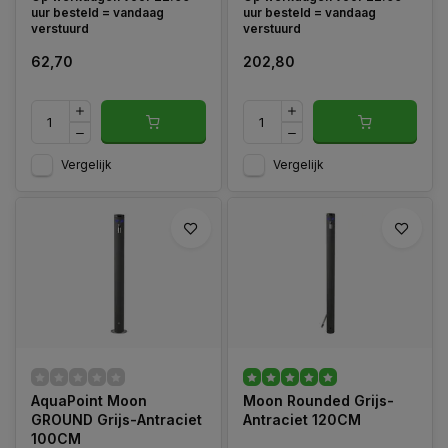
voor Bovengrondse
uur besteld = vandaag
uur besteld = vandaag
montage.
verstuurd
verstuurd
62,70
202,80
Vergelijk
Vergelijk
AquaPoint Moon
Moon Rounded Grijs-
GROUND Grijs-Antraciet
Antraciet 120CM
100CM