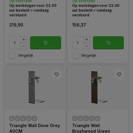
Op voorraad
Op voorraad
Geschikt voor Bovengrondse
diverse kleuren.
Op werkdagen voor 22.00
Op werkdagen voor 22.00
montage.
uur besteld = vandaag
uur besteld = vandaag
verstuurd
verstuurd
219,95
156,37
Vergelijk
Vergelijk
Triangle Wall Dove Grey
Triangle Wall
40CM
Brushwood Green