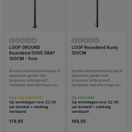
LOOP GROUND
LOOP Roundend Rusty
Roundend DOVE GRAY
120CM
100CM - 5cm
Ronde tuinwaterafvoerpaal in
Ronde tuinwaterafvoerpaal in
aluminium gelakt met
aluminium gelakt met
polyester antikrasverf,
polyester antikrasverf,
compleet met één kraan en
compleet met één kraan en
roestvrijstalen slanghanger.
roestvrijstalen slanghanger.
Verkrijgbaar in diverse
Verkrijgbaar in diverse
Nog 1 op voorraad
Op voorraad
kleuren. Voor montage
kleuren.
Op werkdagen voor 22.00
Op werkdagen voor 22.00
bovengronds.
uur besteld = vandaag
uur besteld = vandaag
verstuurd
verstuurd
179,95
169,95