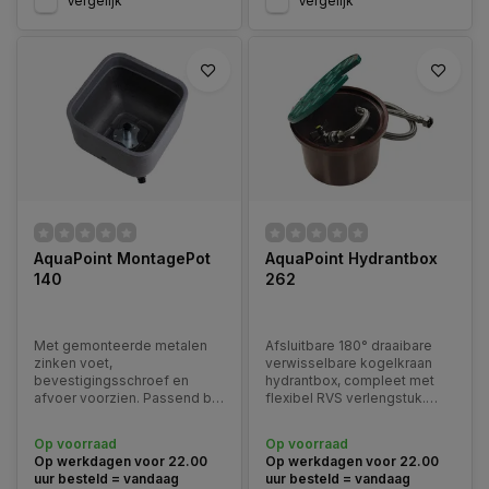
Vergelijk
Vergelijk
AquaPoint MontagePot
AquaPoint Hydrantbox
140
262
Met gemonteerde metalen
Afsluitbare 180° draaibare
zinken voet,
verwisselbare kogelkraan
bevestigingsschroef en
hydrantbox, compleet met
afvoer voorzien. Passend bij
flexibel RVS verlengstuk.
modellen: DRIEHOEK,
Passend bij modellen: MAAN,
TOTEM, STEELO, LOOP /
DRIEHOEK, TOTEM, STEELO,
Op voorraad
Op voorraad
TRIANGLE, TOTEM, STEELO,
LOOP
Op werkdagen voor 22.00
Op werkdagen voor 22.00
LOOP.
uur besteld = vandaag
uur besteld = vandaag