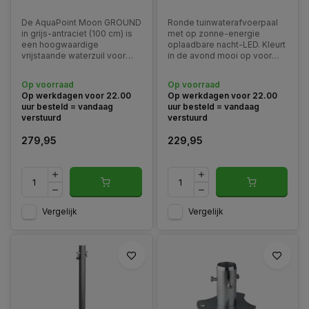
De AquaPoint Moon GROUND
Ronde tuinwaterafvoerpaal
in grijs-antraciet (100 cm) is
met op zonne-energie
een hoogwaardige
oplaadbare nacht-LED. Kleurt
vrijstaande waterzuil voor
in de avond mooi op voor
tuin en terras. Dit model
een chique uitstraling. In
combineert een strak
aluminium gelakt met
Op voorraad
Op voorraad
Italiaans design met
polyester anti-kras verf,
Op werkdagen voor 22.00
Op werkdagen voor 22.00
duurzame materialen en is
compleet met verchroomde
uur besteld = vandaag
uur besteld = vandaag
geschikt voor vaste montage
en gelakte kraan met “ECO”
verstuurd
verstuurd
op een grond- of
beluchter en RVS
betonbasis.
slanghanger
279,95
229,95
Vergelijk
Vergelijk