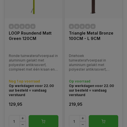
LOOP Roundend Matt
Triangle Metal Bronze
Green 120CM
100CM - L 9CM
Ronde tuinwaterafvoerpaal in
Driehoek
aluminium gelakt met
tuinwaterafvoerpaal in
polyester antikrasverf,
aluminium gelakt met
compleet met één kraan en
polyester antikrasverf,
roestvrijstalen slanghanger.
compleet met een kraan en
Verkrijgbaar in diverse
roestvrijstalen slanghanger.
Nog 1 op voorraad
Op voorraad
kleuren.
Geschikt voor Bovengrondse
Op werkdagen voor 22.00
Op werkdagen voor 22.00
montage.
uur besteld = vandaag
uur besteld = vandaag
verstuurd
verstuurd
129,95
219,95