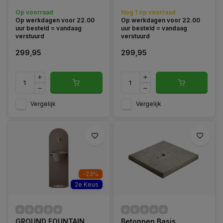
messing kraan, bijpassende
messing kraan, bijpassende
Op voorraad
Nog 1 op voorraad
aluminium pot met
aluminium pot met
Op werkdagen voor 22.00
Op werkdagen voor 22.00
ondersteuning en
ondersteuning en
uur besteld = vandaag
uur besteld = vandaag
slanghouder.
slanghouder.
verstuurd
verstuurd
299,95
299,95
Vergelijk
Vergelijk
-23%
2e Keus
GROUND FOUNTAIN
Betonnen Basis