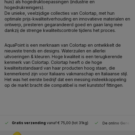
huis) als hogedruktoepassingen (industrie en
hogedrukreinigers).
De unieke, veelzijdige collecties van Colortap, met hun
optimale prijs-kwaliteitverhouding en innovatieve materialen en
ontwerp, presteren gegarandeerd goed en gaan lang mee
dankzij de strenge kwaliteitscontrole tijdens het proces.
AquaPoint is een merknaam van Colortap en ontwikkelt de
nieuwste trends en designs. Waterzuilen en allerlei
uitvoeringen & kleuren. Hoge kwaliteit is een terugkerende
kenmerk van Colortap. Colortap heeft o de hoge
kwaliteitsstandaard van haar producten hoog staan, die
kenmerkend zijn voor Italiaans vakmanschap en Italiaanse stijl.
Het was het eerste bedrijf dat een messing insteekkoppeling
op de markt bracht die compatibel is met kunststof fittingen.
Gratis verzending
vanaf € 75,00 (tot 31kg)
De online
Gereeds