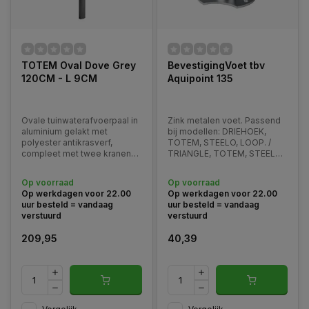
TOTEM Oval Dove Grey
BevestigingVoet tbv
120CM - L 9CM
Aquipoint 135
Ovale tuinwaterafvoerpaal in
Zink metalen voet. Passend
aluminium gelakt met
bij modellen: DRIEHOEK,
polyester antikrasverf,
TOTEM, STEELO, LOOP. /
compleet met twee kranen
TRIANGLE, TOTEM, STEELO,
en roestvrijstalen
LOOP.
slanghanger. Verkrijgbaar in
Op voorraad
Op voorraad
diverse kleuren.
Op werkdagen voor 22.00
Op werkdagen voor 22.00
uur besteld = vandaag
uur besteld = vandaag
verstuurd
verstuurd
209,95
40,39