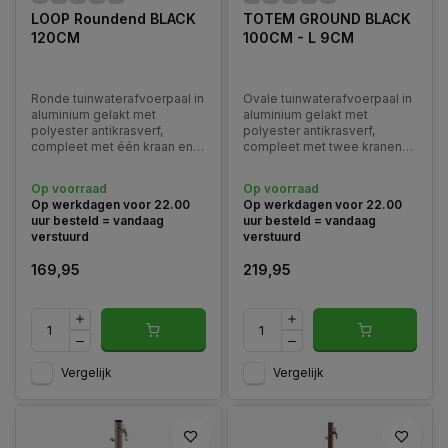
LOOP Roundend BLACK
TOTEM GROUND BLACK
120CM
100CM - L 9CM
Ronde tuinwaterafvoerpaal in
Ovale tuinwaterafvoerpaal in
aluminium gelakt met
aluminium gelakt met
polyester antikrasverf,
polyester antikrasverf,
compleet met één kraan en
compleet met twee kranen
roestvrijstalen slanghanger.
en roestvrijstalen
Verkrijgbaar in diverse
slanghanger. Verkrijgbaar in
Op voorraad
Op voorraad
kleuren.
diverse kleuren. Geschikt
Op werkdagen voor 22.00
Op werkdagen voor 22.00
voor Bovengrondse
uur besteld = vandaag
uur besteld = vandaag
montage.
verstuurd
verstuurd
169,95
219,95
Vergelijk
Vergelijk