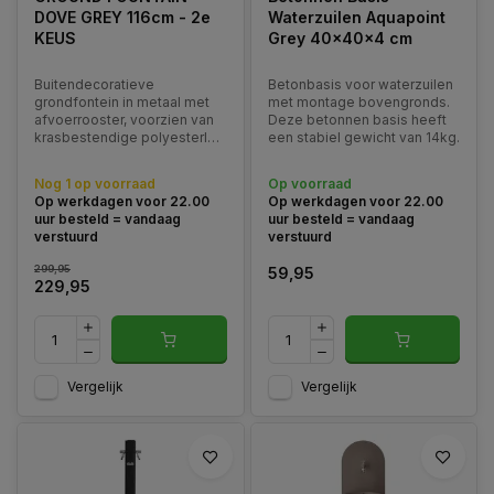
DOVE GREY 116cm - 2e
Waterzuilen Aquapoint
KEUS
Grey 40x40x4 cm
Buitendecoratieve
Betonbasis voor waterzuilen
grondfontein in metaal met
met montage bovengronds.
afvoerrooster, voorzien van
Deze betonnen basis heeft
krasbestendige polyesterlak,
een stabiel gewicht van 14kg.
compleet met gekleurde
messing kraan, bijpassende
Nog 1 op voorraad
Op voorraad
aluminium pot met
Op werkdagen voor 22.00
Op werkdagen voor 22.00
ondersteuning en
uur besteld = vandaag
uur besteld = vandaag
slanghouder.
verstuurd
verstuurd
299,95
59,95
229,95
Vergelijk
Vergelijk