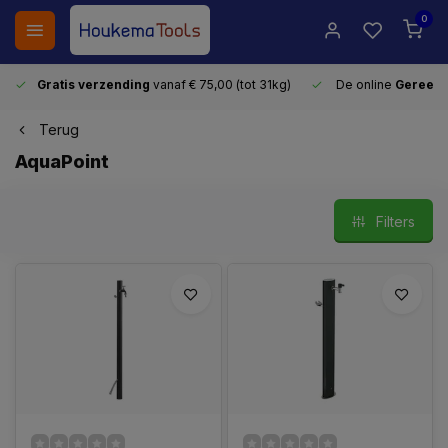
0
Gratis verzending
vanaf € 75,00 (tot 31kg)
De online
Gereeds
Terug
AquaPoint
Filters