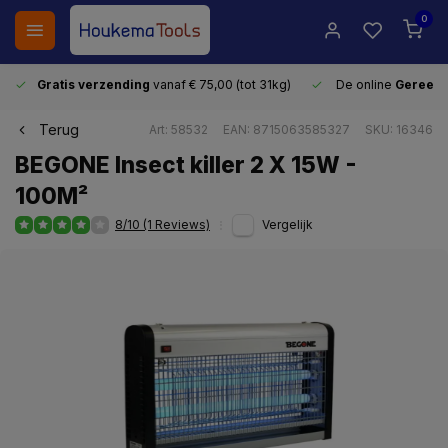
0
Gratis verzending
vanaf € 75,00 (tot 31kg)
De online
Gereeds
Terug
Art: 58532
EAN: 8715063585327
SKU: 16346
BEGONE Insect killer 2 X 15W -
100M²
8/10 (1 Reviews)
Vergelijk