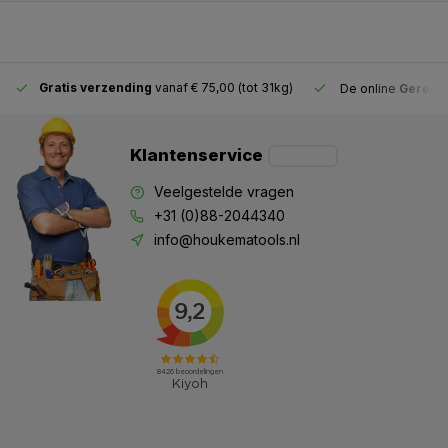
Gratis verzending
vanaf € 75,00 (tot 31kg)
De online
Gereeds
Klantenservice
Veelgestelde vragen
+31 (0)88-2044340
info@houkematools.nl