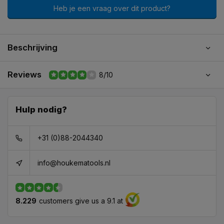
Heb je een vraag over dit product?
Beschrijving
Reviews
8/10
Hulp nodig?
+31 (0)88-2044340
info@houkematools.nl
8.229
customers give us a 9.1 at