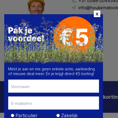
+31 (0)88-204434
info@houkematools
X
Meld je aan en mis geen enkele actie, aanbieding
of nieuwe deal meer. Én je krijgt direct €5 korting!
Schrijf je in voor de beste deals en korti
Particulier
Zakelijk