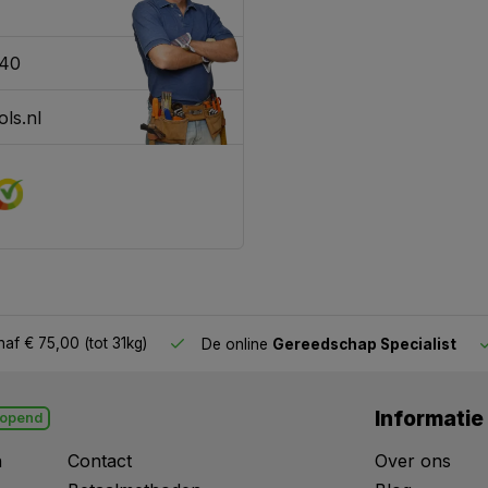
340
ls.nl
af € 75,00 (tot 31kg)
De online
Gereedschap Specialist
Informatie
opend
n
Contact
Over ons