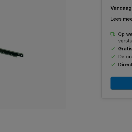
Vandaag
Lees me
Op we
verst
Grati
De on
Direc