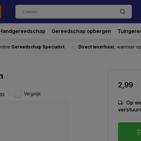
Handgereedschap
Gereedschap opbergen
Tuingere
nline
Gereedschap Specialist
Direct leverbaar
, wanneer o
m
2,99
res
Vergelijk
Op we
verstuur