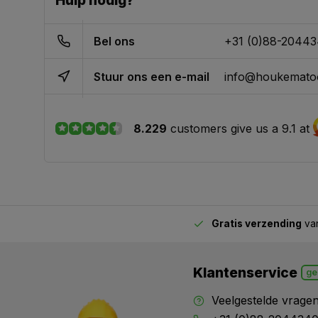
Hulp nodig?
Bel ons
+31 (0)88-2044
Stuur ons een e-mail
info@houkematoo
8.229
customers give us a 9.1 at
Gratis verzending
van
2.00 uur besteld,
vandaag verstuurd
Klantenservice
ge
Veelgestelde vrage