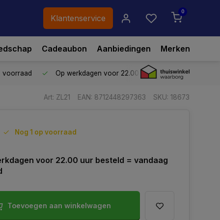
0
Klantenservice
edschap
Cadeaubon
Aanbiedingen
Merken
p voorraad
Op werkdagen voor 22.00 uur besteld,
vandaag ve
Art: ZL21
EAN: 8712448297363
SKU: 18673
Nog 1 op voorraad
rkdagen voor 22.00 uur besteld = vandaag
d
Toevoegen aan winkelwagen