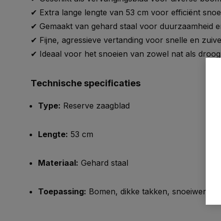
✔ Extra lange lengte van 53 cm voor efficiënt sno
✔ Gemaakt van gehard staal voor duurzaamheid en
✔ Fijne, agressieve vertanding voor snelle en zui
✔ Ideaal voor het snoeien van zowel nat als droog
Technische specificaties
Type:
Reserve zaagblad
Lengte:
53 cm
Materiaal:
Gehard staal
Toepassing:
Bomen, dikke takken, snoeiwerk