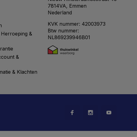
7814VA, Emmen
Nederland
KVK nummer: 42003973
n
Btw nummer:
 Herroeping &
NL869239946B01
rantie
ccount &
matie & Klachten