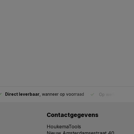
Direct leverbaar
, wanneer op voorraad
Op werkdagen voo
Contactgegevens
HoukemaTools
Nieuw Amsterdamsestraat 40