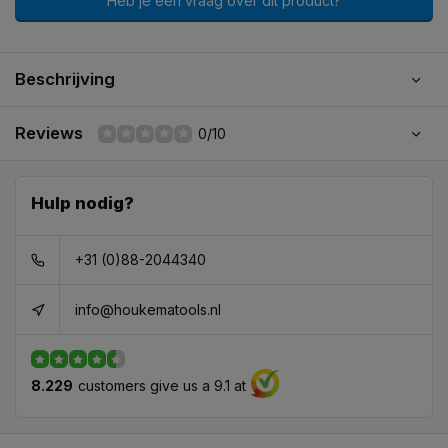
Heb je een vraag over dit product?
Beschrijving
Reviews
0/10
Hulp nodig?
+31 (0)88-2044340
info@houkematools.nl
8.229
customers give us a 9.1 at