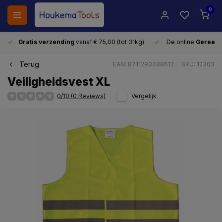
0
Gratis verzending
vanaf € 75,00 (tot 31kg)
De online
Gereeds
Terug
EAN: 8711293488612
SKU: 12303
Veiligheidsvest XL
0/10 (0 Reviews)
Vergelijk