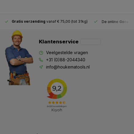
Gratis verzending
vanaf € 75,00 (tot 31kg)
De online
Gereeds
Klantenservice
Veelgestelde vragen
+31 (0)88-2044340
info@houkematools.nl