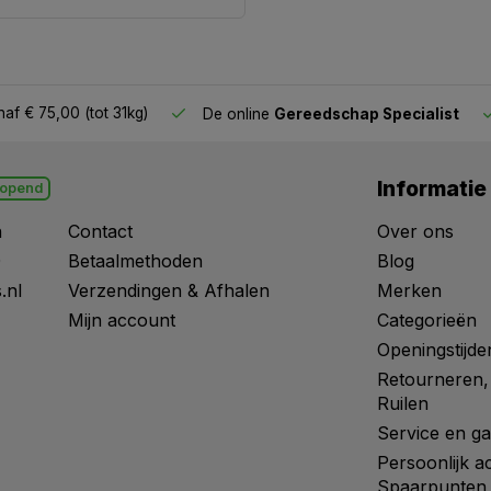
af € 75,00 (tot 31kg)
De online
Gereedschap Specialist
Informatie
opend
n
Contact
Over ons
0
Betaalmethoden
Blog
.nl
Verzendingen & Afhalen
Merken
Mijn account
Categorieën
Openingstijde
Retourneren,
Ruilen
Service en ga
Persoonlijk a
Spaarpunten