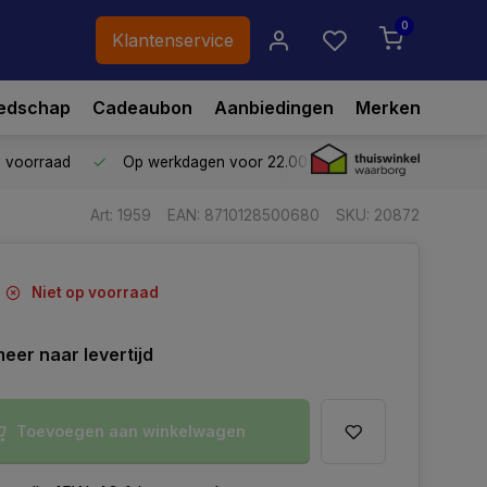
0
Klantenservice
edschap
Cadeaubon
Aanbiedingen
Merken
p voorraad
Op werkdagen voor 22.00 uur besteld,
vandaag ve
Art: 1959
EAN: 8710128500680
SKU: 20872
Niet op voorraad
eer naar levertijd
Toevoegen aan winkelwagen