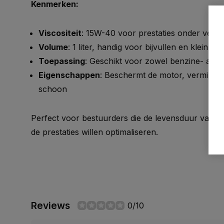
Kenmerken:
Viscositeit
: 15W-40 voor prestaties onder versc
Volume
: 1 liter, handig voor bijvullen en klein ge
Toepassing
: Geschikt voor zowel benzine- als d
Eigenschappen
: Beschermt de motor, verminder
schoon
Perfect voor bestuurders die de levensduur van h
de prestaties willen optimaliseren.
Reviews
0/10