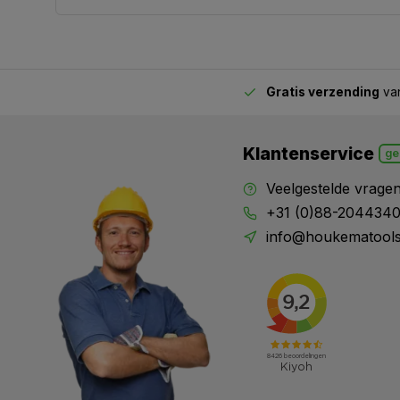
Gratis verzending
van
2.00 uur besteld,
vandaag verstuurd
Klantenservice
ge
Veelgestelde vrage
+31 (0)88-204434
info@houkematools