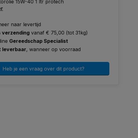
torolie 15W-40 1 ltr protech
er
eer naar levertijd
s verzending
vanaf € 75,00 (tot 31kg)
line
Gereedschap Specialist
t leverbaar
, wanneer op voorraad
Heb je een vraag over dit product?