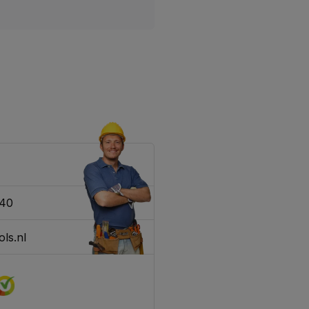
340
ls.nl