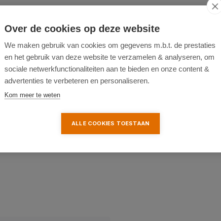
Over de cookies op deze website
hillende temperaturen
We maken gebruik van cookies om gegevens m.b.t. de prestaties
bruik
en het gebruik van deze website te verzamelen & analyseren, om
ieselvoertuigen
sociale netwerkfunctionaliteiten aan te bieden en onze content &
t slijtage en houdt de motor
advertenties te verbeteren en personaliseren.
Kom meer te weten
un motor willen verlengen en
ALLE COOKIES TOESTAAN