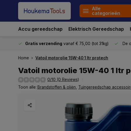
Alle
categorieën
Accu gereedschap
Elektrisch Gereedschap
stuurd
Gratis verzending
vanaf € 75,00 (tot 31kg)
De o
Home
Vatoil motorolie 15W-40 1 ltr protech
Vatoil motorolie 15W-40 1 ltr 
0/10 (0 Reviews)
Toon alle:
Brandstoffen & oliën
,
Tuingereedschap accessoir