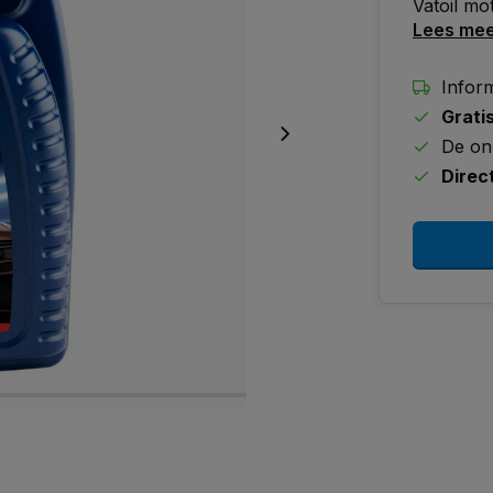
Vatoil mo
Lees me
Inform
Grati
De on
Direc