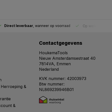
Direct leverbaar
, wanneer op voorraad
Op werkdagen voo
Contactgegevens
HoukemaTools
Nieuw Amsterdamsestraat 40
7814VA, Emmen
Nederland
KVK nummer: 42003973
n
Btw nummer:
 Herroeping &
NL869239946B01
rantie
ccount &