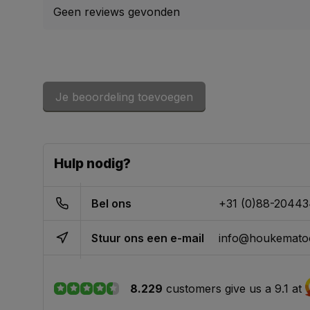
Geen reviews gevonden
Je beoordeling toevoegen
Hulp nodig?
Bel ons
+31 (0)88-2044
Stuur ons een e-mail
info@houkematoo
8.229
customers give us a 9.1 at