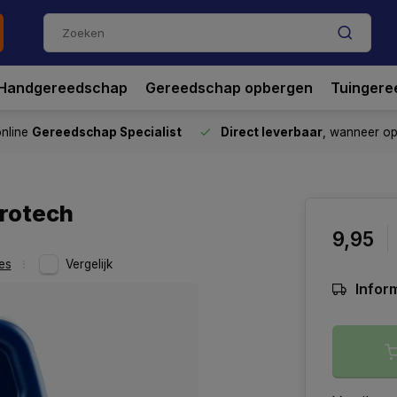
Handgereedschap
Gereedschap opbergen
Tuingere
nline
Gereedschap Specialist
Direct leverbaar
, wanneer o
protech
9,95
es
Vergelijk
Inform