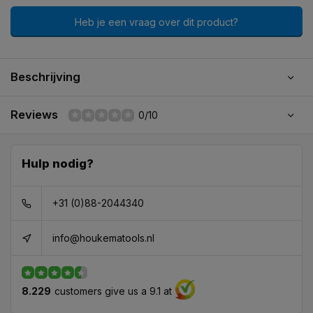
Heb je een vraag over dit product?
Beschrijving
Reviews
0/10
Hulp nodig?
+31 (0)88-2044340
info@houkematools.nl
8.229
customers give us a 9.1 at