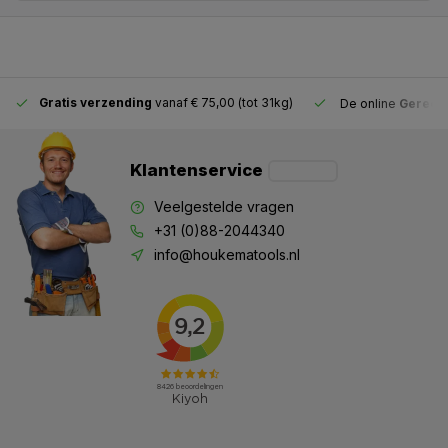
Gratis verzending
vanaf € 75,00 (tot 31kg)
De online
Gereeds
Klantenservice
Veelgestelde vragen
+31 (0)88-2044340
info@houkematools.nl