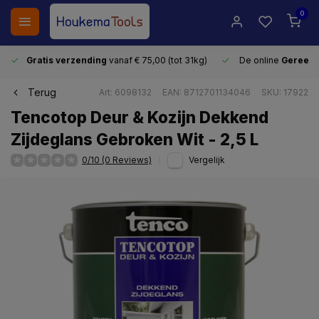
0
Gratis verzending
vanaf € 75,00 (tot 31kg)
De online
Gereeds
Terug
Art: 6098132
EAN: 8712701134046
SKU: 17922
Tencotop Deur & Kozijn Dekkend
Zijdeglans Gebroken Wit - 2,5 L
0/10 (0 Reviews)
Vergelijk