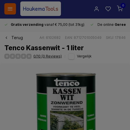
0
Gratis verzending
vanaf € 75,00 (tot 31kg)
De online
Gereeds
Terug
Art: 6102682
EAN: 8712701005049
SKU: 17846
Tenco Kassenwit - 1 liter
0/10 (0 Reviews)
Vergelijk