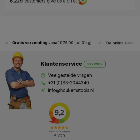
8.229
customers give us a 9.1 at
Gratis verzending
vanaf € 75,00 (tot 31kg)
De online
Gereeds
Klantenservice
geopend
Veelgestelde vragen
+31 (0)88-2044340
info@houkematools.nl