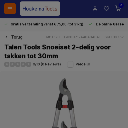
0
Gratis verzending
vanaf € 75,00 (tot 31kg)
De online
Gereeds
Terug
Art: F128
EAN: 8712448434041
SKU: 19762
Talen Tools Snoeiset 2-delig voor
takken tot 30mm
0/10 (0 Reviews)
Vergelijk