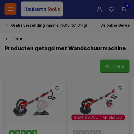
0
Gratis verzending
vanaf € 75,00 (tot 31kg)
De online
Gereeds
Terug
Producten getagd met Wandschuurmachine
Filters
GRATIS ACCU 4 AH SEALED