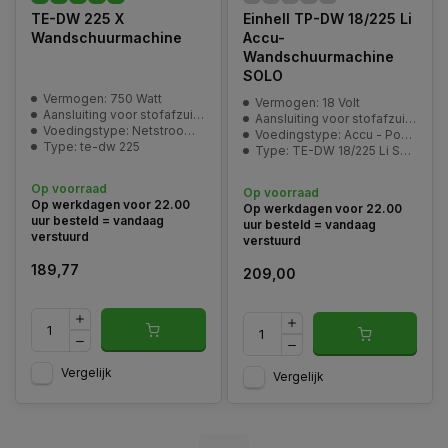
TE-DW 225 X
Einhell TP-DW 18/225 Li
Wandschuurmachine
Accu-
Wandschuurmachine
SOLO
Vermogen: 750 Watt
Vermogen: 18 Volt
Aansluiting voor stofafzuiging: ja
Aansluiting voor stofafzuiging: ja
Voedingstype: Netstroom 230V
Voedingstype: Accu - Power-X-Change
Type: te-dw 225
Type: TE-DW 18/225 Li Solo
Op voorraad
Op voorraad
Op werkdagen voor 22.00
Op werkdagen voor 22.00
uur besteld = vandaag
uur besteld = vandaag
verstuurd
verstuurd
189,77
209,00
Vergelijk
Vergelijk