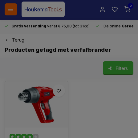
0
Gratis verzending
vanaf € 75,00 (tot 31kg)
De online
Gereeds
Terug
Producten getagd met verfafbrander
Filters