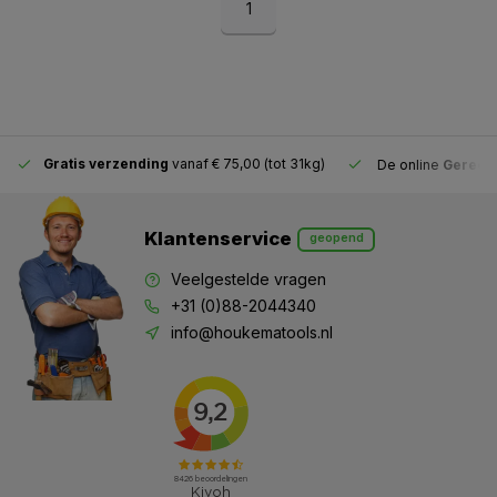
1
Gratis verzending
vanaf € 75,00 (tot 31kg)
De online
Gereeds
Klantenservice
geopend
Veelgestelde vragen
+31 (0)88-2044340
info@houkematools.nl