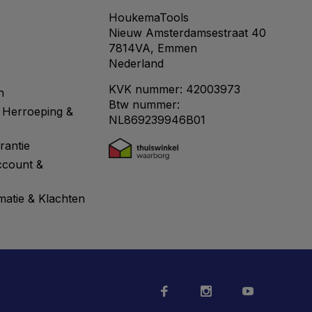
HoukemaTools
Nieuw Amsterdamsestraat 40
7814VA, Emmen
Nederland
KVK nummer: 42003973
n
Btw nummer:
 Herroeping &
NL869239946B01
rantie
ccount &
matie & Klachten