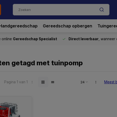
Handgereedschap
Gereedschap opbergen
Tuingere
nline
Gereedschap Specialist
Direct leverbaar
, wanneer o
ten getagd met tuinpomp
Pagina 1 van 1
Meest 