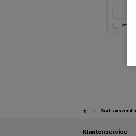
Vergelij
Gratis verzending
van
2.00 uur besteld,
vandaag verstuurd
Klantenservice