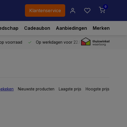
0
Klantenservice
edschap
Cadeaubon
Aanbiedingen
Merken
p voorraad
Op werkdagen voor 22.00 uur besteld,
vandaag ve
bekeken
Nieuwste producten
Laagste prijs
Hoogste prijs