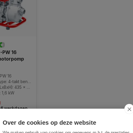
C-PW 16
motorpomp
-PW 16
takt benzinemotor - 79cc
): 435 x 360 x 400 mm
 1,6 kW
t
3-6 werkdagen
Over de cookies op deze website
We maken gebruik van cookies om gegevens m.b.t. de prestaties