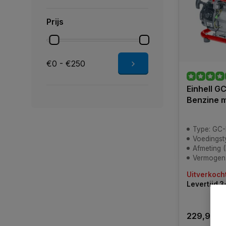
Prijs
€0 - €250
Einhell G
Benzine 
Type: GC
Voedingstype: 4-
Afmeting (LxBxH
Vermogen:
Uitverkoch
Levertijd 
229,95