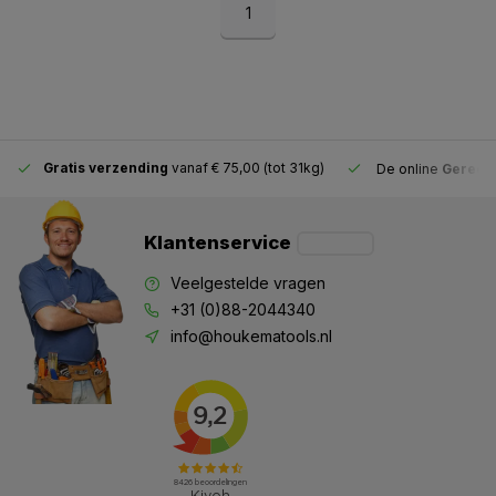
1
Gratis verzending
vanaf € 75,00 (tot 31kg)
De online
Gereeds
Klantenservice
Veelgestelde vragen
+31 (0)88-2044340
info@houkematools.nl