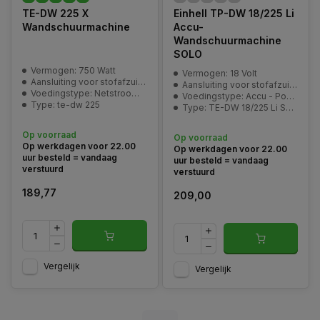
TE-DW 225 X
Einhell TP-DW 18/225 Li
Wandschuurmachine
Accu-
Wandschuurmachine
SOLO
Vermogen: 750 Watt
Vermogen: 18 Volt
Aansluiting voor stofafzuiging: ja
Aansluiting voor stofafzuiging: ja
Voedingstype: Netstroom 230V
Voedingstype: Accu - Power-X-Change
Type: te-dw 225
Type: TE-DW 18/225 Li Solo
Op voorraad
Op voorraad
Op werkdagen voor 22.00
Op werkdagen voor 22.00
uur besteld = vandaag
uur besteld = vandaag
verstuurd
verstuurd
189,77
209,00
Vergelijk
Vergelijk