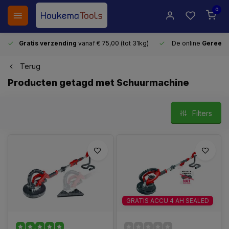
0
Gratis verzending
vanaf € 75,00 (tot 31kg)
De online
Gereeds
Terug
Producten getagd met Schuurmachine
Filters
GRATIS ACCU 4 AH SEALED