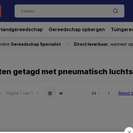
Handgereedschap
Gereedschap opbergen
Tuingere
nline
Gereedschap Specialist
Direct leverbaar
, wanneer o
ten getagd met pneumatisch luchts
Pagina 1 van 1
Meest 