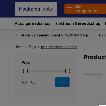
Alle
categorieën
Accu gereedschap
Elektrisch Gereedschap
stuurd
Gratis verzending
vanaf € 75,00 (tot 31kg)
De o
Home
Tags
pneumatisch luchtset
Produc
Prijs
0 Producten
€0 - €5