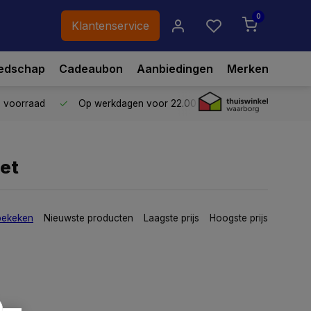
0
Klantenservice
edschap
Cadeaubon
Aanbiedingen
Merken
p voorraad
Op werkdagen voor 22.00 uur besteld,
vandaag ve
et
bekeken
Nieuwste producten
Laagste prijs
Hoogste prijs