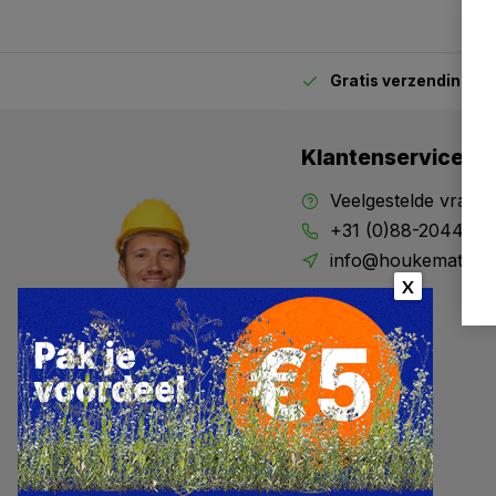
Gratis verzending
van
2.00 uur besteld,
vandaag verstuurd
Klantenservice
ge
Veelgestelde vrage
+31 (0)88-204434
info@houkematools
X