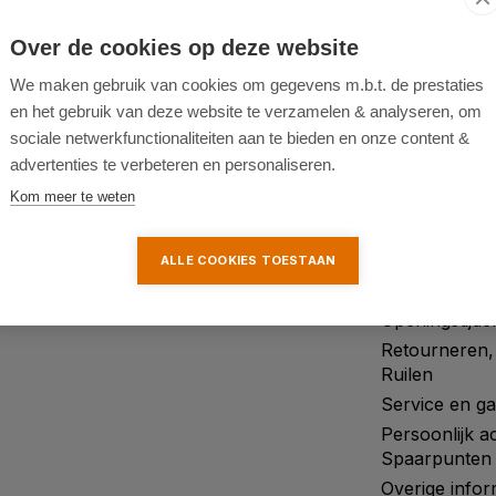
Over de cookies op deze website
af € 75,00 (tot 31kg)
De online
Gereedschap Specialist
We maken gebruik van cookies om gegevens m.b.t. de prestaties
en het gebruik van deze website te verzamelen & analyseren, om
sociale netwerkfunctionaliteiten aan te bieden en onze content &
Informatie
opend
advertenties te verbeteren en personaliseren.
Kom meer te weten
n
Contact
Over ons
0
Betaalmethoden
Blog
.nl
Verzendingen & Afhalen
Merken
ALLE COOKIES TOESTAAN
Mijn account
Categorieën
Openingstijde
Retourneren,
Ruilen
Service en ga
Persoonlijk a
Spaarpunten
Overige infor