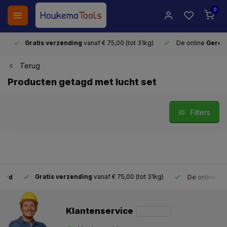
0
Gratis verzending
vanaf € 75,00 (tot 31kg)
De online
Gereeds
Terug
Producten getagd met lucht set
Filters
Gratis verzending
vanaf € 75,00 (tot 31kg)
De online
Gereed
Klantenservice