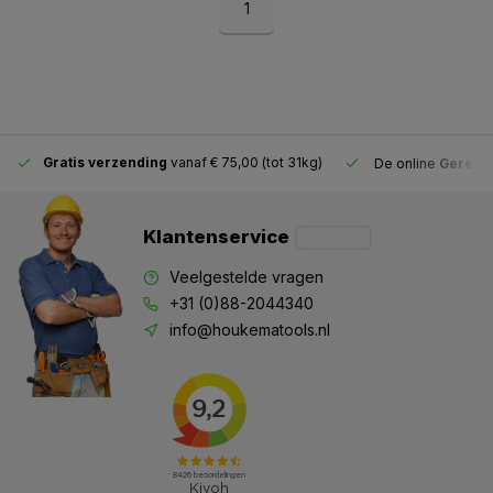
1
Gratis verzending
vanaf € 75,00 (tot 31kg)
De online
Gereeds
Klantenservice
Veelgestelde vragen
+31 (0)88-2044340
info@houkematools.nl