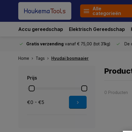
Alle
categorieën
Accu gereedschap
Elektrisch Gereedschap
stuurd
Gratis verzending
vanaf € 75,00 (tot 31kg)
De o
Home
Tags
Hyudai bosmaaier
Produc
Prijs
0 Producten
€0 - €5