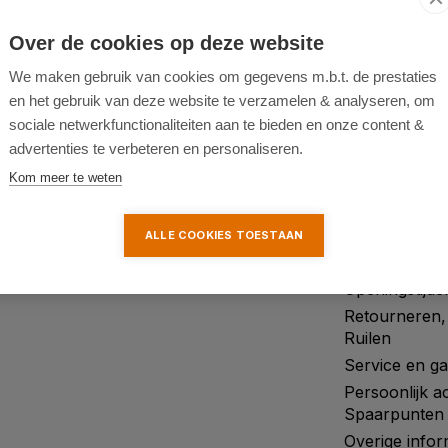
Over de cookies op deze website
af € 75,00 (tot 31kg)
De online
Gereedschap Specialist
We maken gebruik van cookies om gegevens m.b.t. de prestaties
en het gebruik van deze website te verzamelen & analyseren, om
sociale netwerkfunctionaliteiten aan te bieden en onze content &
Informatie
advertenties te verbeteren en personaliseren.
Kom meer te weten
n
Contact
Over ons
0
Betaalmethoden
Blog
.nl
Verzendingen & Afhalen
Merken
ALLE COOKIES TOESTAAN
Mijn account
Categorieën
Openingstijde
Retourneren,
Ruilen
Service en ga
Persoonlijk a
Spaarpunten
Overige infor