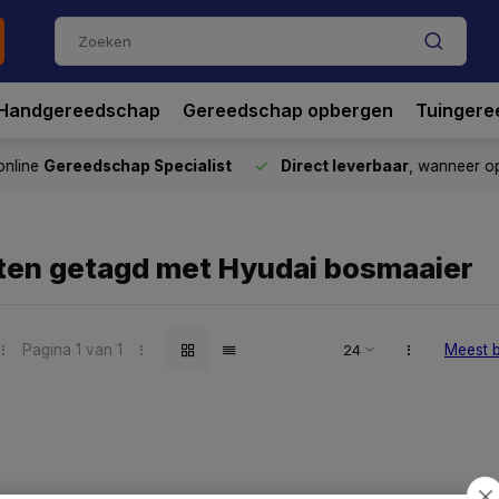
Handgereedschap
Gereedschap opbergen
Tuingere
nline
Gereedschap Specialist
Direct leverbaar
, wanneer o
ten getagd met Hyudai bosmaaier
Pagina 1 van 1
Meest 