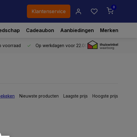
0
Klantenservice
edschap
Cadeaubon
Aanbiedingen
Merken
p voorraad
Op werkdagen voor 22.00 uur besteld,
vandaag ve
bekeken
Nieuwste producten
Laagste prijs
Hoogste prijs