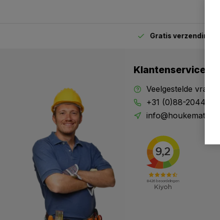
Gratis verzending
van
2.00 uur besteld,
vandaag verstuurd
Klantenservice
Veelgestelde vrage
+31 (0)88-204434
info@houkematools