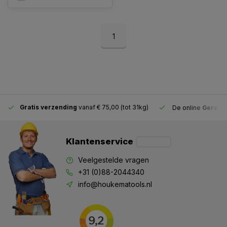
1
Gratis verzending
vanaf € 75,00 (tot 31kg)
De online
Gereeds
Klantenservice
Veelgestelde vragen
+31 (0)88-2044340
info@houkematools.nl