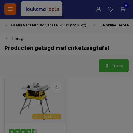
0
Gratis verzending
vanaf € 75,00 (tot 31kg)
De online
Gereeds
Terug
Producten getagd met cirkelzaagtafel
Filters
Cashback€50