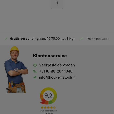
1
Gratis verzending
vanaf € 75,00 (tot 31kg)
De online
Gereeds
Klantenservice
Veelgestelde vragen
+31 (0)88-2044340
info@houkematools.nl