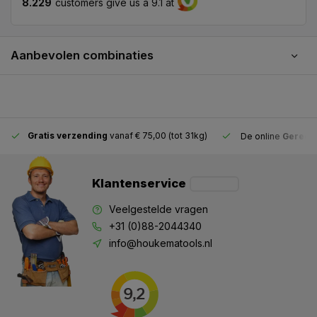
8.229
customers give us a 9.1 at
Aanbevolen combinaties
Gratis verzending
vanaf € 75,00 (tot 31kg)
De online
Gereeds
Klantenservice
Veelgestelde vragen
+31 (0)88-2044340
info@houkematools.nl