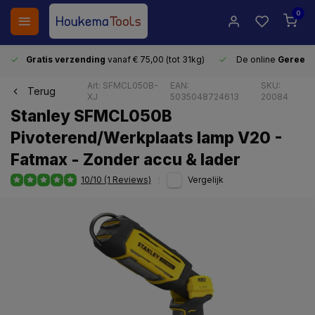
0
Gratis verzending
vanaf € 75,00 (tot 31kg)
De online
Gereeds
Art: SFMCL050B-
EAN:
SKU:
Terug
XJ
5035048724613
20084
Stanley SFMCL050B
Pivoterend/Werkplaats lamp V20 -
Fatmax - Zonder accu & lader
10/10 (1 Reviews)
Vergelijk