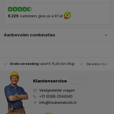
8.229
customers give us a 9.1 at
Aanbevolen combinaties
Gratis verzending
vanaf € 75,00 (tot 31kg)
De online
Gereeds
Klantenservice
Veelgestelde vragen
+31 (0)88-2044340
info@houkematools.nl