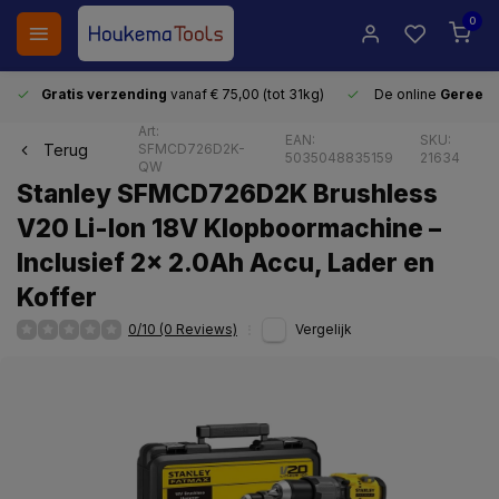
0
Gratis verzending
vanaf € 75,00 (tot 31kg)
De online
Gereeds
Art:
EAN:
SKU:
Terug
SFMCD726D2K-
5035048835159
21634
QW
Stanley SFMCD726D2K Brushless
V20 Li-Ion 18V Klopboormachine –
Inclusief 2x 2.0Ah Accu, Lader en
Koffer
0/10 (0 Reviews)
Vergelijk