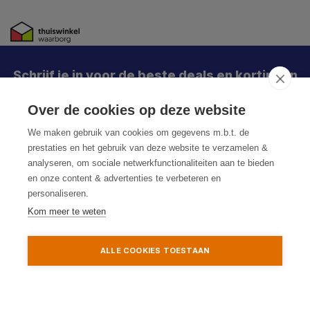
Schrijf je in voor de beste deals en kortingen
Over de cookies op deze website
Abonneer
We maken gebruik van cookies om gegevens m.b.t. de
prestaties en het gebruik van deze website te verzamelen &
analyseren, om sociale netwerkfunctionaliteiten aan te bieden
en onze content & advertenties te verbeteren en
personaliseren.
Kom meer te weten
© HoukemaTools
ALLE COOKIES TOESTAAN
Privacy Policy
Algemene voorwaarden
Sitemap
Toevoegen aan winkelwagen