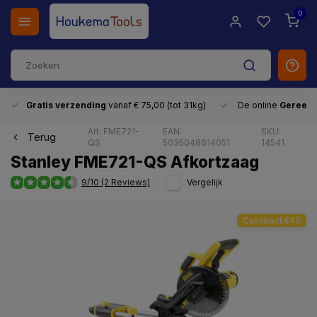
0
Gratis verzending
vanaf € 75,00 (tot 31kg)
De online
Gereeds
Art: FME721-
EAN:
SKU:
Terug
QS
5035048614051
14541
Stanley FME721-QS Afkortzaag
9/10 (2 Reviews)
Vergelijk
Cashback€40