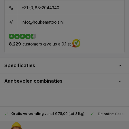
+31 (0)88-2044340
info@houkematools.nl
8.229
customers give us a 9.1 at
Specificaties
Aanbevolen combinaties
Gratis verzending
vanaf € 75,00 (tot 31kg)
De online
Gereeds