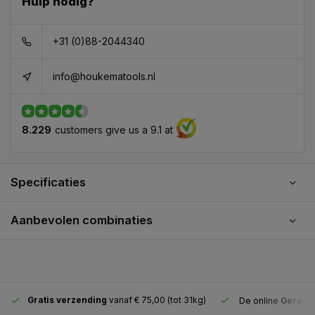
Hulp nodig?
+31 (0)88-2044340
info@houkematools.nl
8.229
customers give us a 9.1 at
Specificaties
Aanbevolen combinaties
Gratis verzending
vanaf € 75,00 (tot 31kg)
De online
Gereeds