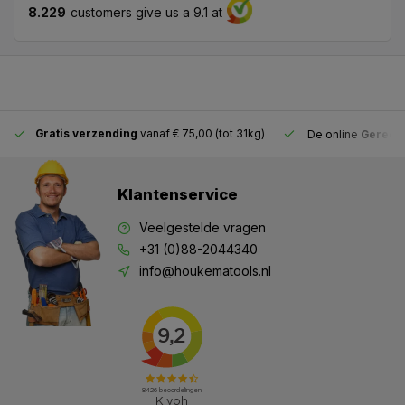
8.229
customers give us a 9.1 at
Gratis verzending
vanaf € 75,00 (tot 31kg)
De online
Gereeds
Klantenservice
Veelgestelde vragen
+31 (0)88-2044340
info@houkematools.nl