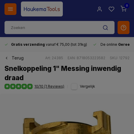
0
Gratis verzending
vanaf € 75,00 (tot 31kg)
De online
Gereeds
Terug
Art: 24385
EAN: 8718053223582
SKU: 12792
Snelkoppeling 1" Messing inwendig
draad
10/10 (1 Reviews)
Vergelijk