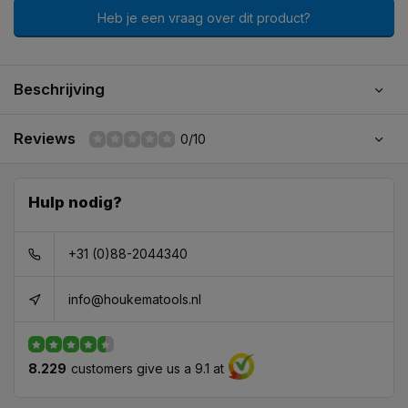
Heb je een vraag over dit product?
Beschrijving
Reviews
0/10
Hulp nodig?
+31 (0)88-2044340
info@houkematools.nl
8.229
customers give us a 9.1 at