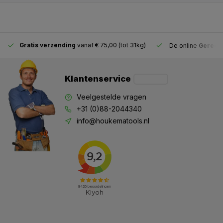
Gratis verzending
vanaf € 75,00 (tot 31kg)
De online
Gereeds
Klantenservice
Veelgestelde vragen
+31 (0)88-2044340
info@houkematools.nl