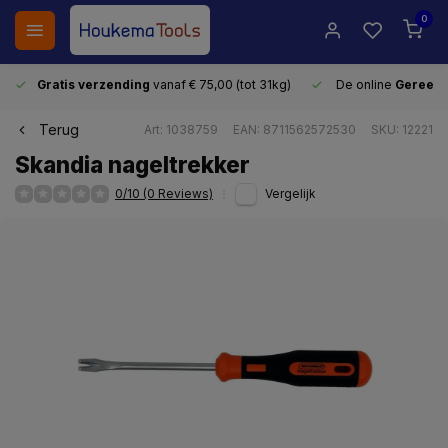
0
Gratis verzending
vanaf € 75,00 (tot 31kg)
De online
Gereeds
Terug
Art: 1038759
EAN: 8711562572530
SKU: 12221
Skandia nageltrekker
0/10 (0 Reviews)
Vergelijk