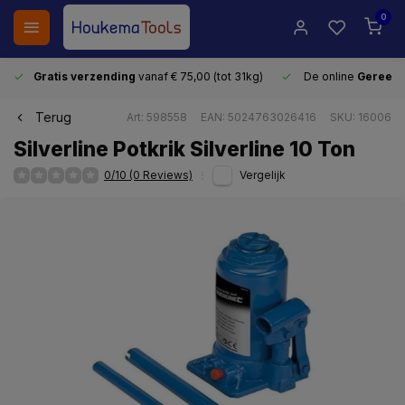
0
Gratis verzending
vanaf € 75,00 (tot 31kg)
De online
Gereeds
Terug
Art: 598558
EAN: 5024763026416
SKU: 16006
Silverline Potkrik Silverline 10 Ton
0/10 (0 Reviews)
Vergelijk