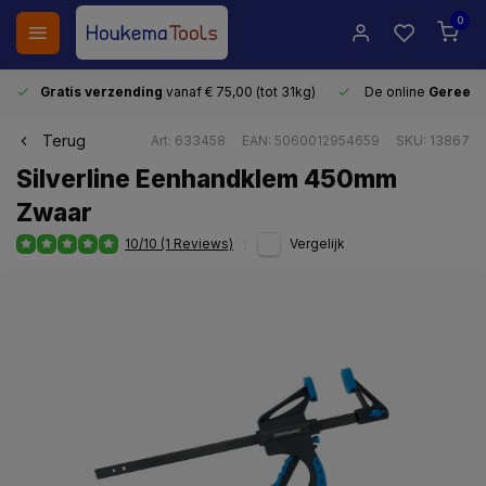
0
Gratis verzending
vanaf € 75,00 (tot 31kg)
De online
Gereeds
Terug
Art: 633458
EAN: 5060012954659
SKU: 13867
Silverline Eenhandklem 450mm
Zwaar
10/10 (1 Reviews)
Vergelijk