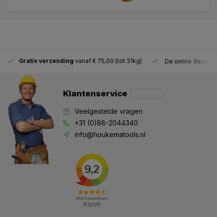
Gratis verzending
vanaf € 75,00 (tot 31kg)
De online
Gereeds
Klantenservice
Veelgestelde vragen
+31 (0)88-2044340
info@houkematools.nl