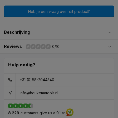
Heb je een vraag over dit product?
Beschrijving
Reviews
0/10
Hulp nodig?
+31 (0)88-2044340
info@houkematools.nl
8.229
customers give us a 9.1 at