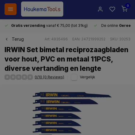
0
Gratis verzending
vanaf € 75,00 (tot 31kg)
De online
Gereeds
Terug
Art: 4935496
EAN: 24721999252
SKU: 20253
IRWIN Set bimetal reciprozaagbladen
voor hout, PVC en metaal 11PCS,
diverse vertanding en lengte
0/10 (0 Reviews)
Vergelijk