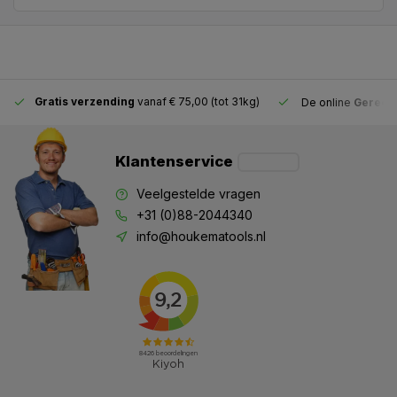
Gratis verzending
vanaf € 75,00 (tot 31kg)
De online
Gereeds
Klantenservice
Veelgestelde vragen
+31 (0)88-2044340
info@houkematools.nl