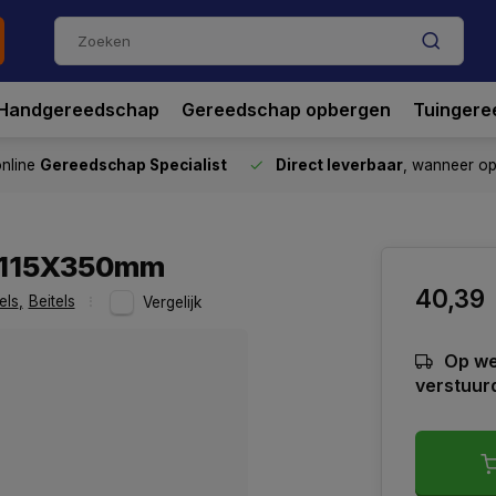
Handgereedschap
Gereedschap opbergen
Tuingere
nline
Gereedschap Specialist
Direct leverbaar
, wanneer o
e 115X350mm
40,39
els
,
Beitels
Vergelijk
Op we
verstuur