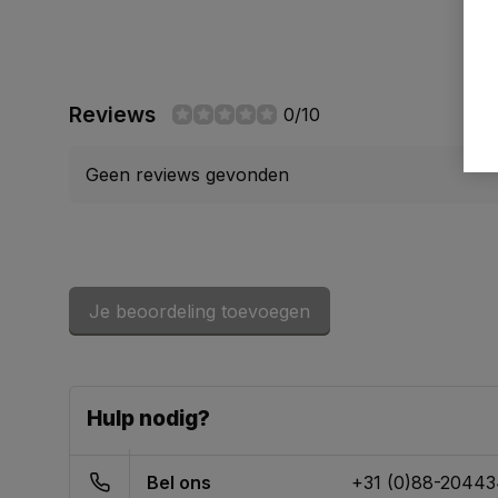
Reviews
0/10
Geen reviews gevonden
Je beoordeling toevoegen
Hulp nodig?
Bel ons
+31 (0)88-2044