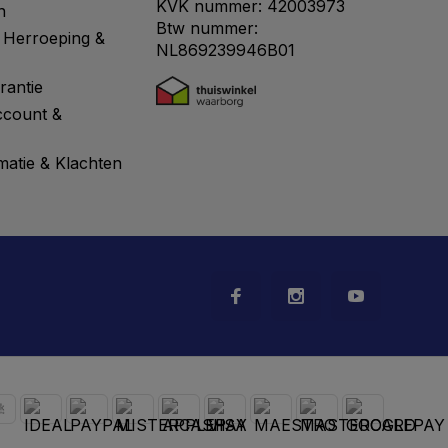
KVK nummer: 42003973
n
Btw nummer:
 Herroeping &
NL869239946B01
rantie
ccount &
matie & Klachten