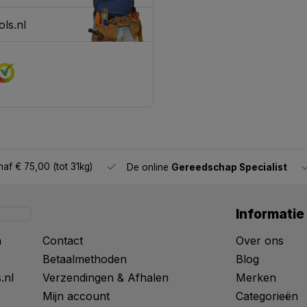
ls.nl
af € 75,00 (tot 31kg)
De online
Gereedschap Specialist
Informatie
n
Contact
Over ons
0
Betaalmethoden
Blog
.nl
Verzendingen & Afhalen
Merken
Mijn account
Categorieën