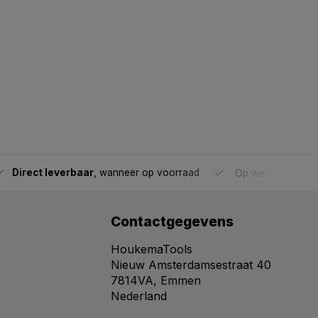
Direct leverbaar
, wanneer op voorraad
Op werkdagen voo
Contactgegevens
HoukemaTools
Nieuw Amsterdamsestraat 40
7814VA, Emmen
Nederland