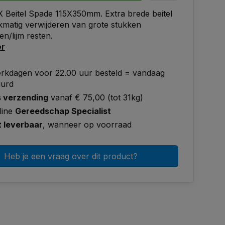
Beitel Spade 115X350mm. Extra brede beitel
jkmatig verwijderen van grote stukken
en/lijm resten.
er
rkdagen voor 22.00 uur besteld = vandaag
uurd
s verzending
vanaf € 75,00 (tot 31kg)
line
Gereedschap Specialist
t leverbaar
, wanneer op voorraad
Heb je een vraag over dit product?