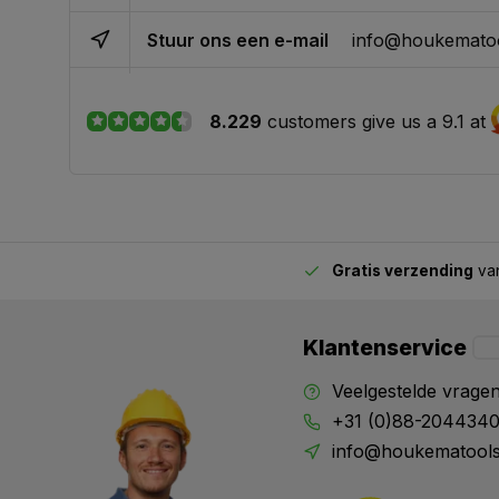
Stuur ons een e-mail
info@houkematoo
8.229
customers give us a 9.1 at
Gratis verzending
van
2.00 uur besteld,
vandaag verstuurd
Klantenservice
Veelgestelde vrage
+31 (0)88-204434
info@houkematools