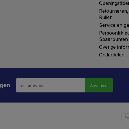
Openingstijde
Retourneren,
Ruilen
Service en ga
Persoonlijk a
Spaarpunten
Overige infor
Onderdelen
ngen
Abonneer
 hebt de weg vrij gemaaid naar €5 korting!
kortingscode is onderweg naar je mailbox.