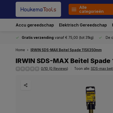
Alle
categorieën
Accu gereedschap
Elektrisch Gereedschap
stuurd
Gratis verzending
vanaf € 75,00 (tot 31kg)
De o
Home
IRWIN SDS-MAX Beitel Spade 115X350mm
IRWIN SDS-MAX Beitel Spad
0/10 (0 Reviews)
Toon alle:
SDS-max beit