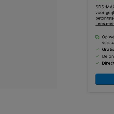
SDS-MAX 
voor geli
beton/ste
Lees me
Op we
verst
Grati
De on
Direc