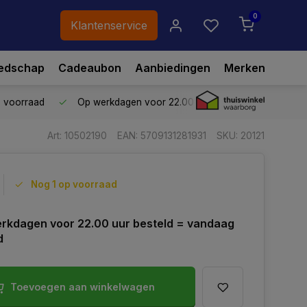
0
Klantenservice
edschap
Cadeaubon
Aanbiedingen
Merken
p voorraad
Op werkdagen voor 22.00 uur besteld,
vandaag ve
Art: 10502190
EAN: 5709131281931
SKU: 20121
Nog 1 op voorraad
rkdagen voor 22.00 uur besteld = vandaag
d
Toevoegen aan winkelwagen