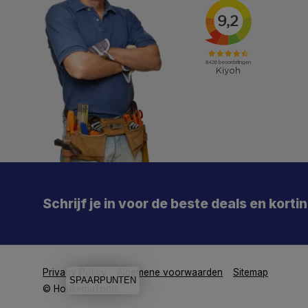
X
Meld je aan en mis geen enkele actie, aanbieding
of nieuwe deal meer. Én je krijgt direct €5 korting!
Schrijf je in voor de beste deals en korti
Je
De 
Particulier
Zakelijk
Privacy Policy
Algemene voorwaarden
Sitemap
SPAARPUNTEN
Aanmelden
© HoukemaTools