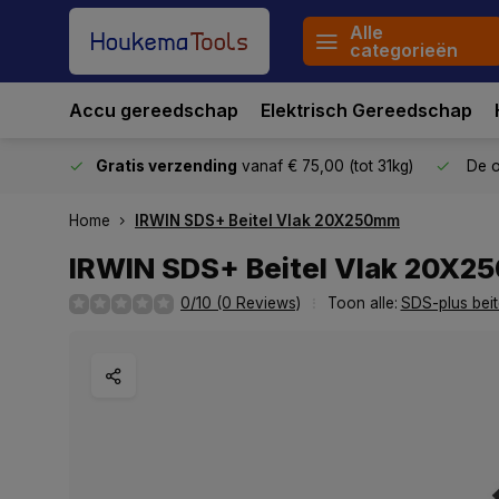
Alle
categorieën
Accu gereedschap
Elektrisch Gereedschap
stuurd
Gratis verzending
vanaf € 75,00 (tot 31kg)
De o
Home
IRWIN SDS+ Beitel Vlak 20X250mm
IRWIN SDS+ Beitel Vlak 20X
0/10 (0 Reviews)
Toon alle:
SDS-plus beit