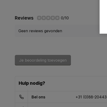
Reviews
0/10
Geen reviews gevonden
Je beoordeling toevoegen
Hulp nodig?
Bel ons
+31 (0)88-2044