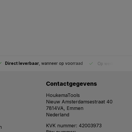
Direct leverbaar
, wanneer op voorraad
Op werkdagen voo
Contactgegevens
HoukemaTools
Nieuw Amsterdamsestraat 40
7814VA, Emmen
Nederland
KVK nummer: 42003973
n