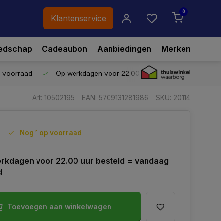
0
Klantenservice
edschap
Cadeaubon
Aanbiedingen
Merken
p voorraad
Op werkdagen voor 22.00 uur besteld,
vandaag ve
Art: 10502195
EAN: 5709131281986
SKU: 20114
Nog 1 op voorraad
rkdagen voor 22.00 uur besteld = vandaag
d
Toevoegen aan winkelwagen