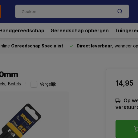
Handgereedschap
Gereedschap opbergen
Tuingere
nline
Gereedschap Specialist
Direct leverbaar
, wanneer o
250mm
14,95
els
,
Beitels
Vergelijk
Op we
verstuur