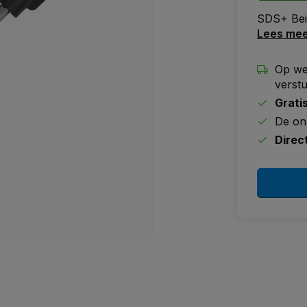
SDS+ Bei
Lees me
Op we
verst
Grati
De on
Direc