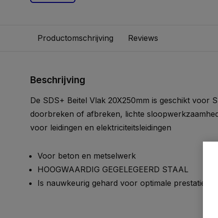
Productomschrijving
Reviews
Beschrijving
De SDS+ Beitel Vlak 20X250mm is geschikt voor 
doorbreken of afbreken, lichte sloopwerkzaamhed
voor leidingen en elektriciteitsleidingen
Voor beton en metselwerk
HOOGWAARDIG GEGELEGEERD STAAL
Is nauwkeurig gehard voor optimale prestaties 