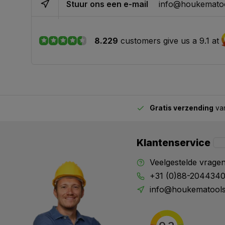
Stuur ons een e-mail
info@houkematoo
8.229
customers give us a 9.1 at
Gratis verzending
van
2.00 uur besteld,
vandaag verstuurd
Klantenservice
Veelgestelde vrage
+31 (0)88-204434
info@houkematools