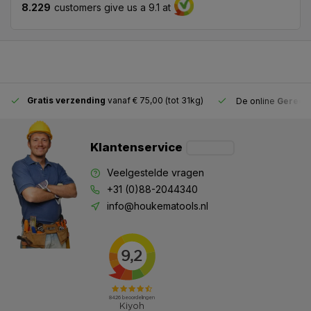
8.229
customers give us a 9.1 at
Gratis verzending
vanaf € 75,00 (tot 31kg)
De online
Gereeds
Klantenservice
Veelgestelde vragen
+31 (0)88-2044340
info@houkematools.nl