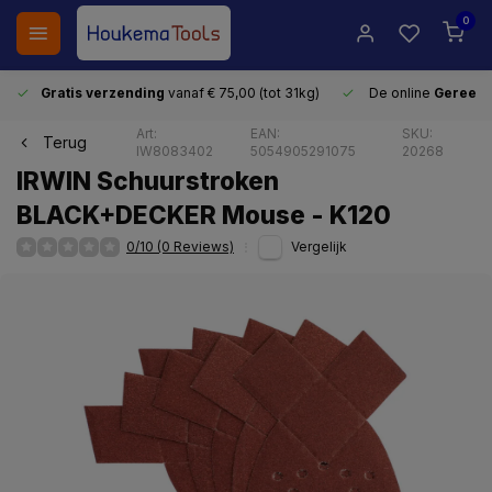
0
Gratis verzending
vanaf € 75,00 (tot 31kg)
De online
Gereeds
Art:
EAN:
SKU:
Terug
IW8083402
5054905291075
20268
IRWIN Schuurstroken
BLACK+DECKER Mouse - K120
0/10 (0 Reviews)
Vergelijk