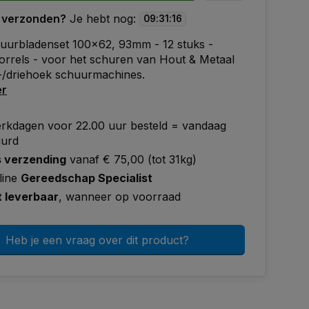
 verzonden?
Je hebt nog:
09
:
31
:
15
urbladenset 100x62, 93mm - 12 stuks -
orrels - voor het schuren van Hout & Metaal
-/driehoek schuurmachines.
er
rkdagen voor 22.00 uur besteld = vandaag
uurd
s verzending
vanaf € 75,00 (tot 31kg)
line
Gereedschap Specialist
t leverbaar
, wanneer op voorraad
Heb je een vraag over dit product?