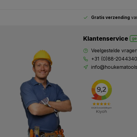
Gratis verzending
van
2.00 uur besteld,
vandaag verstuurd
Klantenservice
ge
Veelgestelde vrage
+31 (0)88-204434
info@houkematools
X