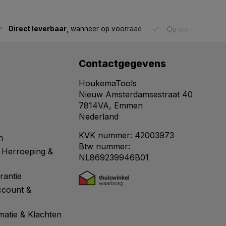
Direct leverbaar
, wanneer op voorraad
Op werkdagen voo
Contactgegevens
HoukemaTools
Nieuw Amsterdamsestraat 40
7814VA, Emmen
Nederland
KVK nummer: 42003973
n
Btw nummer:
 Herroeping &
NL869239946B01
rantie
ccount &
matie & Klachten