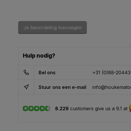
Je beoordeling toevoegen
Hulp nodig?
Bel ons
+31 (0)88-2044
Stuur ons een e-mail
info@houkematoo
8.229
customers give us a 9.1 at