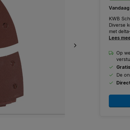
Vandaag
KWB Schu
Diverse k
met delta
Lees me
Op we
verst
Grati
De on
Direc