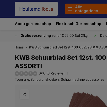
Alle
categorieën
Accu gereedschap
Elektrisch Gereedschap
stuurd
Gratis verzending
vanaf € 75,00 (tot 31kg)
De o
Home
KWB Schuurblad Set 12st. 100 X 62, 93 MM ASS
KWB Schuurblad Set 12st. 100
ASSORTI
0/10 (0 Reviews)
Toon alle:
Schuurdriehoeken
,
Schuurmachine accessoires