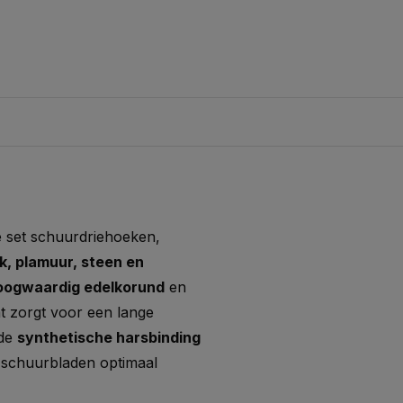
ge set schuurdriehoeken,
ak, plamuur, steen en
oogwaardig edelkorund
en
at zorgt voor een lange
 de
synthetische harsbinding
e schuurbladen optimaal