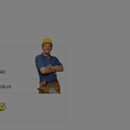
340
ls.nl