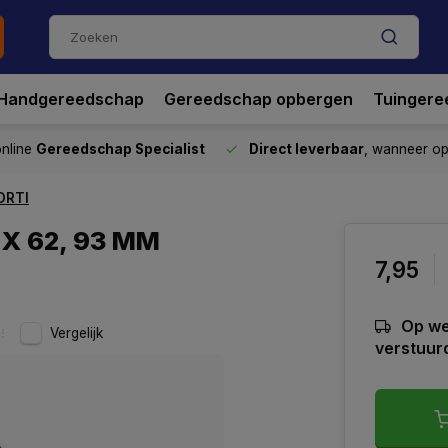
Handgereedschap
Gereedschap opbergen
Tuingere
nline
Gereedschap Specialist
Direct leverbaar
, wanneer o
ORTI
 X 62, 93 MM
7,95
Op we
Vergelijk
verstuur