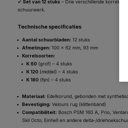
✔
Set van 12 stuks
– Drie verschillende korrelgroo
schuurwerk.
Technische specificaties
Aantal schuurbladen:
12 stuks
Afmetingen:
100 x 62 mm, 93 mm
Korrelsoorten:
K 60
(grof) – 4 stuks
K 120
(middel) – 4 stuks
K 180
(fijn) – 4 stuks
Materiaal:
Edelkorund, gebonden met synthetis
Bevestiging:
Velours rug (klittenband)
Compatibiliteit:
Bosch PSM 160 A, Prio, Ventar
Skil Octo; Einhell en andere delta-/driehoeksch