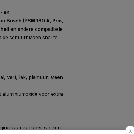
- en
van
Bosch (PSM 160 A, Prio,
hell
en andere compatibele
 de schuurbladen snel te
l, verf, lak, plamuur, steen
 aluminiumoxide voor extra
uiging voor schoner werken.