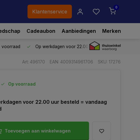
0
Klantenservice
edschap
Cadeaubon
Aanbiedingen
Merken
p voorraad
Op werkdagen voor 22.00 uur besteld,
vandaag ve
Art: 496170
EAN: 4009314961706
SKU: 17276
Op voorraad
rkdagen voor 22.00 uur besteld = vandaag
d
Toevoegen aan winkelwagen