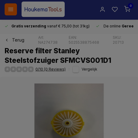
0
Gratis verzending
vanaf € 75,00 (tot 31kg)
De online
Gereeds
Art:
EAN:
SKU:
Terug
NA274738
5025538875468
20713
Reserve filter Stanley
Steelstofzuiger SFMCVS001D1
0/10 (0 Reviews)
Vergelijk