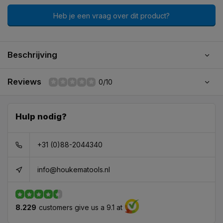
Heb je een vraag over dit product?
Beschrijving
Reviews
0/10
Hulp nodig?
+31 (0)88-2044340
info@houkematools.nl
8.229
customers give us a 9.1 at