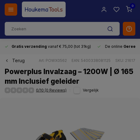
0
Gratis verzending
vanaf € 75,00 (tot 31kg)
De online
Gereeds
Terug
Art: POWX0562
EAN: 5400338081125
SKU: 21617
Powerplus Invalzaag – 1200W | Ø 165
mm Inclusief geleider
0/10 (0 Reviews)
Vergelijk