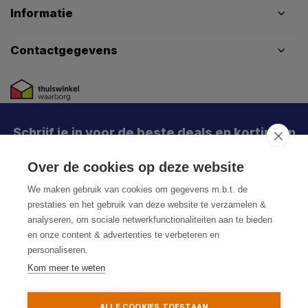
Informatie
Contactgegevens
Schrijf je in voor de beste deals en kortingen
X
Meld je aan en mis geen enkele actie, aanbieding
Over de cookies op deze website
Abonneer
of nieuwe deal meer. Én je krijgt direct €5 korting!
We maken gebruik van cookies om gegevens m.b.t. de
prestaties en het gebruik van deze website te verzamelen &
analyseren, om sociale netwerkfunctionaliteiten aan te bieden
en onze content & advertenties te verbeteren en
Je h
personaliseren.
De k
Kom meer te weten
Particulier
Zakelijk
© HoukemaTools
ALLE COOKIES TOESTAAN
Aanmelden