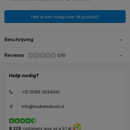
Heb je een vraag over dit product?
Beschrijving
Reviews
0/10
Hulp nodig?
+31 (0)88-2044340
info@houkematools.nl
8.229
customers give us a 9.1 at