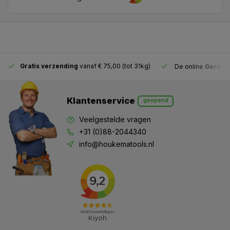
Gratis verzending
vanaf € 75,00 (tot 31kg)
De online
Gereeds
Klantenservice
geopend
Veelgestelde vragen
+31 (0)88-2044340
info@houkematools.nl