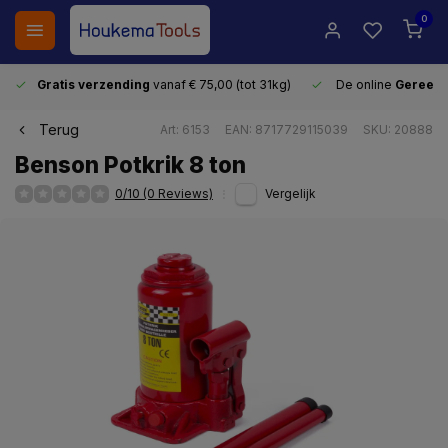
0
Gratis verzending
vanaf € 75,00 (tot 31kg)
De online
Gereeds
Terug
Art: 6153
EAN: 8717729115039
SKU: 20888
Benson Potkrik 8 ton
0/10 (0 Reviews)
Vergelijk