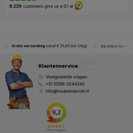
8.229
customers give us a 9.1 at
Gratis verzending
vanaf € 75,00 (tot 31kg)
De online
Gereeds
Klantenservice
Veelgestelde vragen
+31 (0)88-2044340
info@houkematools.nl