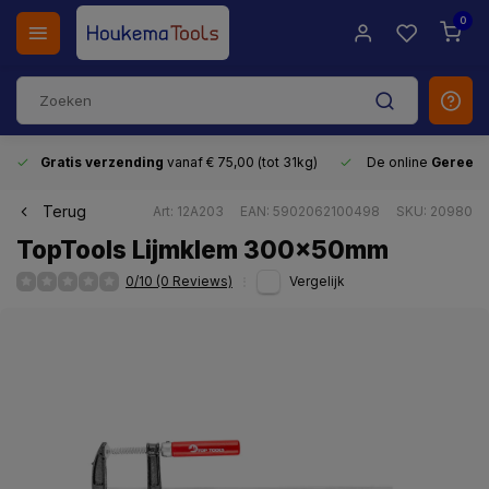
0
Gratis verzending
vanaf € 75,00 (tot 31kg)
De online
Gereeds
Terug
Art: 12A203
EAN: 5902062100498
SKU: 20980
TopTools Lijmklem 300x50mm
0/10 (0 Reviews)
Vergelijk