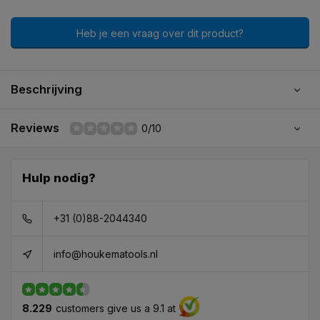
Heb je een vraag over dit product?
Beschrijving
Reviews
0/10
Hulp nodig?
+31 (0)88-2044340
info@houkematools.nl
8.229
customers give us a 9.1 at