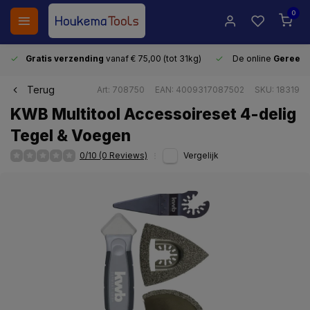
0
Gratis verzending
vanaf € 75,00 (tot 31kg)
De online
Gereeds
Terug
Art: 708750
EAN: 4009317087502
SKU: 18319
KWB Multitool Accessoireset 4-delig
Tegel & Voegen
0/10 (0 Reviews)
Vergelijk