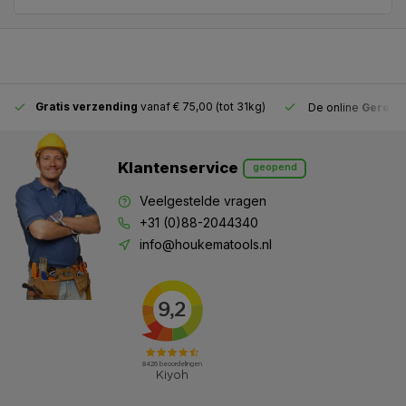
Gratis verzending
vanaf € 75,00 (tot 31kg)
De online
Gereeds
Klantenservice
geopend
Veelgestelde vragen
+31 (0)88-2044340
info@houkematools.nl