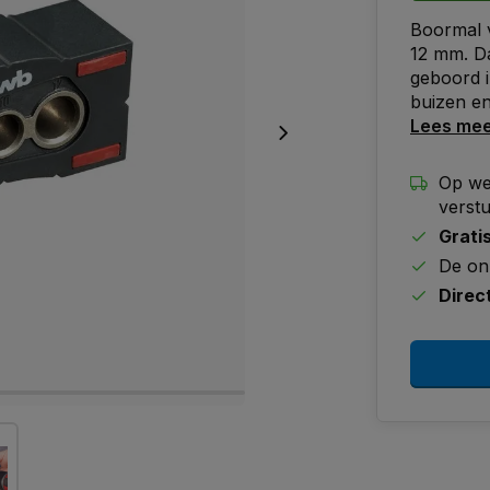
Boormal v
12 mm. D
geboord i
buizen en
Lees me
Op we
verst
Grati
De on
Direc