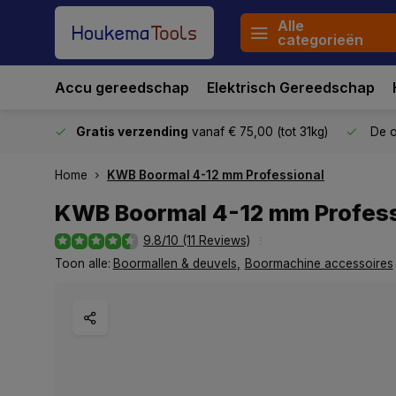
Alle
categorieën
Accu gereedschap
Elektrisch Gereedschap
stuurd
Gratis verzending
vanaf € 75,00 (tot 31kg)
De o
Home
KWB Boormal 4-12 mm Professional
KWB Boormal 4-12 mm Profess
9.8/10 (11 Reviews)
Toon alle:
Boormallen & deuvels
,
Boormachine accessoires