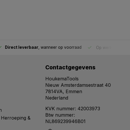
Direct leverbaar
, wanneer op voorraad
Op werkdagen voo
Contactgegevens
HoukemaTools
Nieuw Amsterdamsestraat 40
7814VA, Emmen
Nederland
KVK nummer: 42003973
n
Btw nummer:
 Herroeping &
NL869239946B01