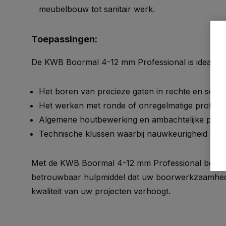
meubelbouw tot sanitair werk.
Toepassingen:
De KWB Boormal 4-12 mm Professional is ideaal v
Het boren van precieze gaten in rechte en schu
Het werken met ronde of onregelmatige profiele
Algemene houtbewerking en ambachtelijke proje
Technische klussen waarbij nauwkeurigheid vereis
Met de KWB Boormal 4-12 mm Professional bent 
betrouwbaar hulpmiddel dat uw boorwerkzaamhed
kwaliteit van uw projecten verhoogt.