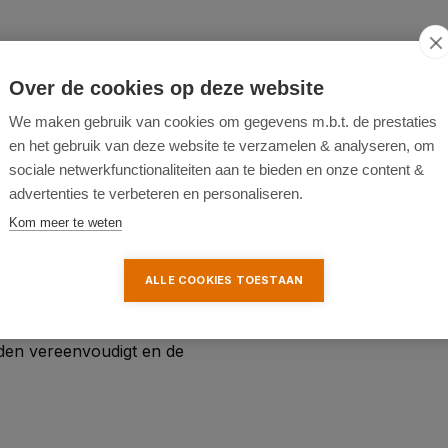
Over de cookies op deze website
oor:
We maken gebruik van cookies om gegevens m.b.t. de prestaties
en het gebruik van deze website te verzamelen & analyseren, om
sociale netwerkfunctionaliteiten aan te bieden en onze content &
ine hoeken.
advertenties te verbeteren en personaliseren.
n zoals buizen.
Kom meer te weten
cten.
t is.
ALLE COOKIES TOESTAAN
u verzekerd van een
en vereenvoudigt en de