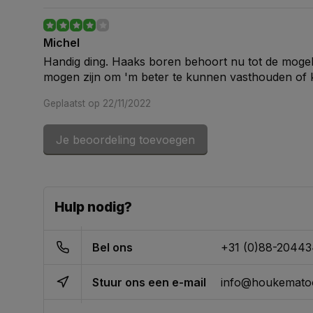
Michel
Handig ding. Haaks boren behoort nu tot de mogeli
mogen zijn om 'm beter te kunnen vasthouden of
Geplaatst op 22/11/2022
Je beoordeling toevoegen
Ferdinand
De boormal voldoet aan de verwachtingen en is bov
geprijsd.
Hulp nodig?
Geplaatst op 16/04/2022
Bel ons
+31 (0)88-2044
Eric
Stuur ons een e-mail
info@houkematoo
Werkt goed, makkelijk in gebruik