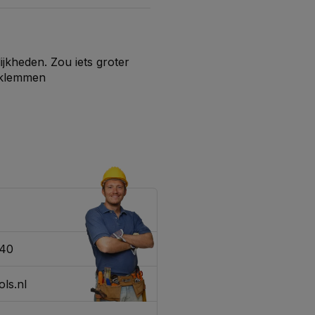
jkheden. Zou iets groter
 klemmen
endien zeer vriendelijk
340
ls.nl