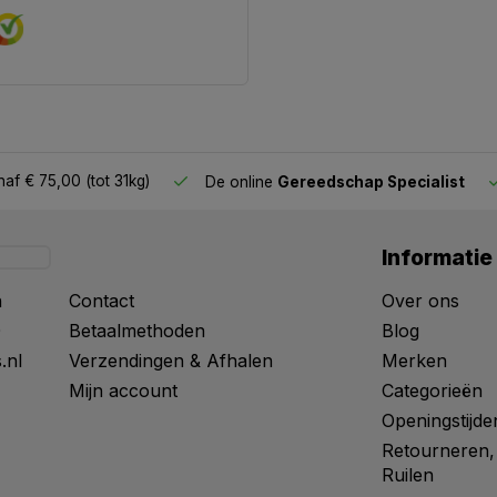
n aan het doel waarvoor ik
af € 75,00 (tot 31kg)
De online
Gereedschap Specialist
Informatie
n
Contact
Over ons
0
Betaalmethoden
Blog
.nl
Verzendingen & Afhalen
Merken
Mijn account
Categorieën
Openingstijde
ansactie.
Retourneren,
Ruilen