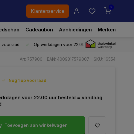
0
Klantenservice
edschap
Cadeaubon
Aanbiedingen
Merken
p voorraad
Op werkdagen voor 22.00 uur besteld,
vandaag ve
Art: 757900
EAN: 4009317579007
SKU: 16554
Nog 1 op voorraad
rkdagen voor 22.00 uur besteld = vandaag
d
Toevoegen aan winkelwagen