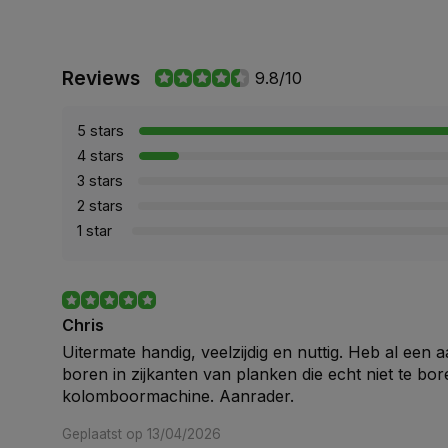
Reviews
9.8/10
5 stars
4 stars
3 stars
2 stars
1 star
Chris
Uitermate handig, veelzijdig en nuttig. Heb al een
boren in zijkanten van planken die echt niet te bor
kolomboormachine. Aanrader.
Geplaatst op 13/04/2026