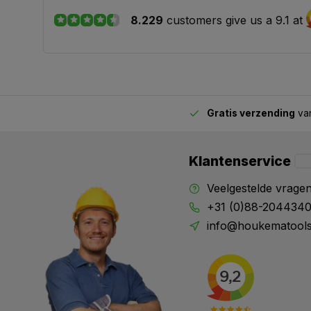
Geplaatst op 16/04/2022
8.229
customers give us a 9.1 at
F.R.Goutier
De KWB Boormal 4-12 mm voldoet in alle opzichte
die heb aangekocht.
Gratis verzending
van
2.00 uur besteld,
Geplaatst op 13/04/2022
vandaag verstuurd
Klantenservice
Frans Hendriks
snelle levering ...prima dingetje
Veelgestelde vrage
+31 (0)88-204434
Geplaatst op 12/11/2021
info@houkematools
Kramer
Prima produkt. Probleemloze afhandeling van de tr
Geplaatst op 10/03/2021