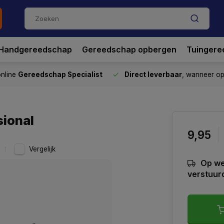
Handgereedschap
Gereedschap opbergen
Tuingere
nline
Gereedschap Specialist
Direct leverbaar
, wanneer o
ional
9,95
Vergelijk
Op we
verstuur