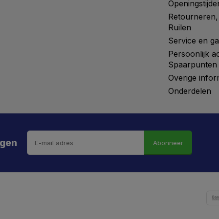
Openingstijde
Retourneren,
Ruilen
Service en ga
Persoonlijk a
Spaarpunten
Overige infor
Onderdelen
ngen
Abonneer
 hebt de weg vrij gemaaid naar €5 korting!
kortingscode is onderweg naar je mailbox.