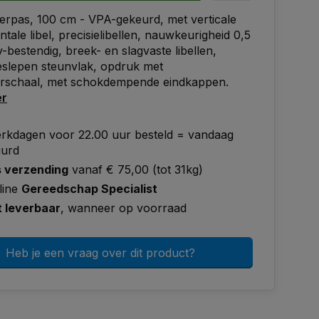
rpas, 100 cm - VPA-gekeurd, met verticale
ntale libel, precisielibellen, nauwkeurigheid 0,5
bestendig, breek- en slagvaste libellen,
eslepen steunvlak, opdruk met
erschaal, met schokdempende eindkappen.
er
rkdagen voor 22.00 uur besteld = vandaag
uurd
s verzending
vanaf € 75,00 (tot 31kg)
line
Gereedschap Specialist
t leverbaar
, wanneer op voorraad
Heb je een vraag over dit product?