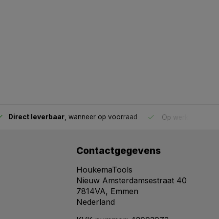
Direct leverbaar
, wanneer op voorraad
Op werkdagen voo
Contactgegevens
HoukemaTools
Nieuw Amsterdamsestraat 40
7814VA, Emmen
Nederland