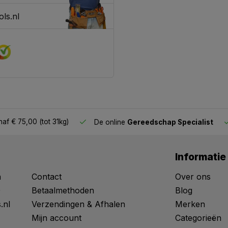
ls.nl
af € 75,00 (tot 31kg)
De online
Gereedschap Specialist
Informatie
n
Contact
Over ons
0
Betaalmethoden
Blog
.nl
Verzendingen & Afhalen
Merken
Mijn account
Categorieën