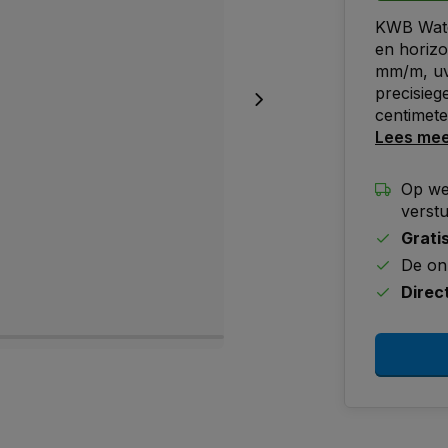
KWB Wate
en horizo
mm/m, uv-
precisieg
centimet
Lees me
Op we
verst
Grati
De on
Direc