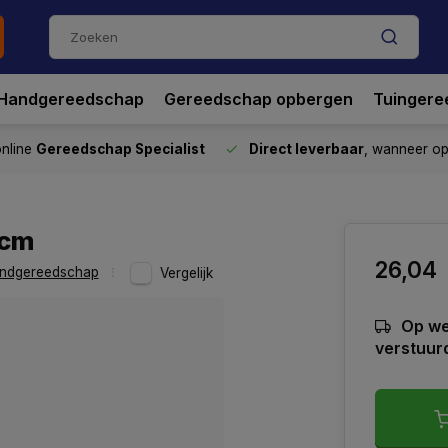
Handgereedschap
Gereedschap opbergen
Tuingere
nline
Gereedschap Specialist
Direct leverbaar
, wanneer o
0cm
26,04
ndgereedschap
Vergelijk
Op we
verstuur