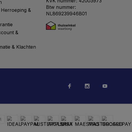
KVK nummer: 42003973
n
Btw nummer:
 Herroeping &
NL869239946B01
rantie
ccount &
matie & Klachten