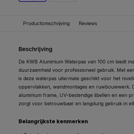
Productomschrijving
Reviews
Beschrijving
De
KWB
Aluminium
Waterpas
van 100
cm
biedt
ma
duurzaamheid
voor
professioneel
gebruik.
Met
ee
is
deze
waterpas
uitermate
geschikt
voor
het
nivel
oppervlakken,
wandmontages
en
ruwbouwwerk.
aluminium
frame,
UV-
bestendige
libellen
en
een
pr
zorgt
voor
betrouwbaar
en
langdurig
gebruik
in
e
Belangrijkste
kenmerken