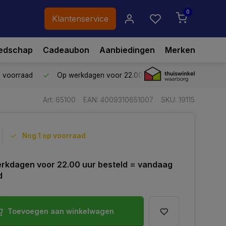
0
Klantenservice
edschap
Cadeaubon
Aanbiedingen
Merken
p voorraad
Op werkdagen voor 22.00 uur besteld,
vandaag ve
Art: 65100
EAN: 4009310651007
SKU: 19115
Nog 1 op voorraad
rkdagen voor 22.00 uur besteld = vandaag
d
Toevoegen aan winkelwagen