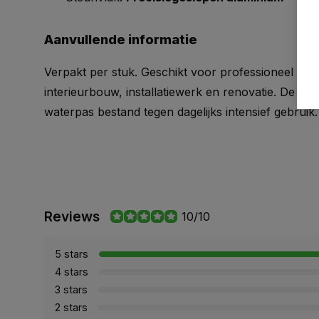
Aanvullende
informatie
Verpakt
per
stuk.
Geschikt
voor
professioneel
geb
interieurbouw,
installatiewerk
en
renovatie.
De
rob
waterpas
bestand
tegen
dagelijks
intensief
gebruik.
Reviews
10/10
5 stars
4 stars
3 stars
2 stars