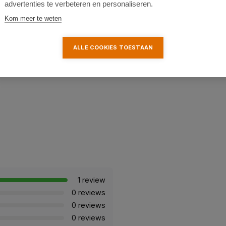
advertenties te verbeteren en personaliseren.
Kom meer te weten
ALLE COOKIES TOESTAAN
ruik
in
de
bouw,
uuste
uitvoering
maakt
deze
1 review
0 reviews
0 reviews
0 reviews