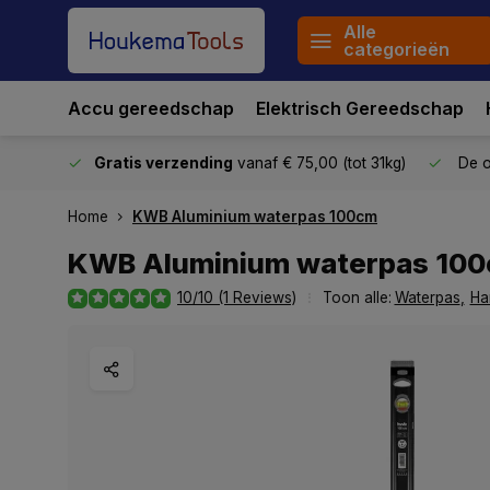
Alle
categorieën
Accu gereedschap
Elektrisch Gereedschap
stuurd
Gratis verzending
vanaf € 75,00 (tot 31kg)
De o
Home
KWB Aluminium waterpas 100cm
KWB Aluminium waterpas 10
10/10 (1 Reviews)
Toon alle:
Waterpas
,
Ha