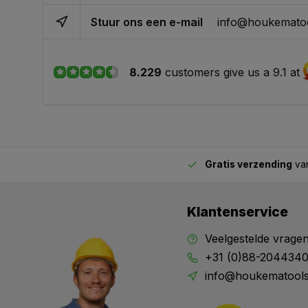
Stuur ons een e-mail
info@houkematoo
8.229
customers give us a 9.1 at
Gratis verzending
van
2.00 uur besteld,
vandaag verstuurd
Klantenservice
Veelgestelde vrage
+31 (0)88-204434
info@houkematools