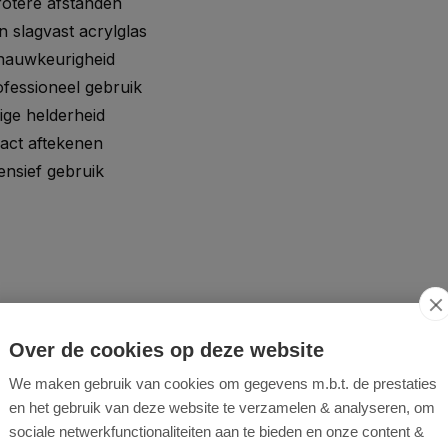
rotere
afstanden
an
slagvast
acrylglas
nauwkeurigheid
ofessioneel
gebruik
rige
helderheid
xact
aftekenen
tensief
gebruik
Over de cookies op deze website
We maken gebruik van cookies om gegevens m.b.t. de prestaties
en het gebruik van deze website te verzamelen & analyseren, om
fiel
sociale netwerkfunctionaliteiten aan te bieden en onze content &