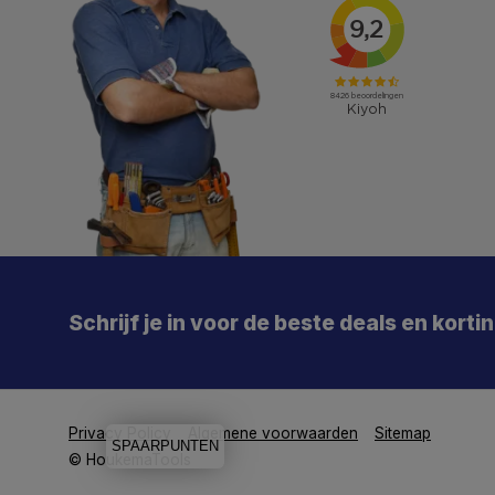
X
Meld je aan en mis geen enkele actie, aanbieding
of nieuwe deal meer. Én je krijgt direct €5 korting!
Schrijf je in voor de beste deals en korti
Je
De 
Particulier
Zakelijk
Privacy Policy
Algemene voorwaarden
Sitemap
SPAARPUNTEN
Aanmelden
© HoukemaTools