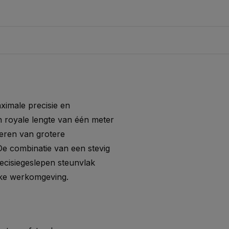
ximale
precisie
en
n
royale
lengte
van
één
meter
leren
van
grotere
De
combinatie
van
een
stevig
ecisiegeslepen
steunvlak
lke
werkomgeving.