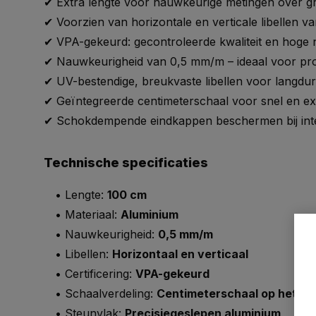
✔
Extra
lengte
voor
nauwkeurige
metingen
over
g
✔
Voorzien
van
horizontale
en
verticale
libellen
v
✔
VPA-
gekeurd:
gecontroleerde
kwaliteit
en
hoge
✔
Nauwkeurigheid
van 0,5
mm/
m –
ideaal
voor
pr
✔
UV-
bestendige,
breukvaste
libellen
voor
langdu
✔
Geïntegreerde
centimeterschaal
voor
snel
en
e
✔
Schokdempende
eindkappen
beschermen
bij
in
Technische
specificaties
•
Lengte:
100
cm
•
Materiaal:
Aluminium
•
Nauwkeurigheid:
0,5
mm/
m
•
Libellen:
Horizontaal
en
verticaal
•
Certificering:
VPA-
gekeurd
•
Schaalverdeling:
Centimeterschaal
op
het
pro
•
Steunvlak:
Precisiegeslepen
aluminium