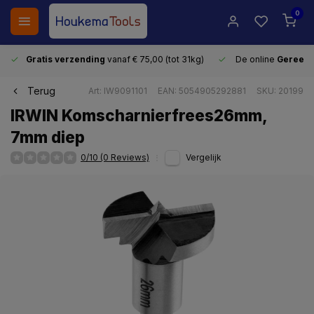
0
Gratis verzending
vanaf € 75,00 (tot 31kg)
De online
Gereeds
Terug
Art: IW9091101
EAN: 5054905292881
SKU: 20199
IRWIN Komscharnierfrees26mm,
7mm diep
0/10 (0 Reviews)
Vergelijk