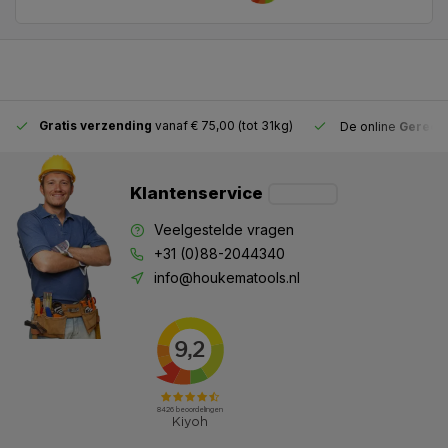
Gratis verzending
vanaf € 75,00 (tot 31kg)
De online
Gereeds
Klantenservice
Veelgestelde vragen
+31 (0)88-2044340
info@houkematools.nl