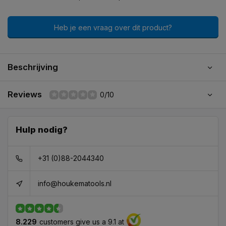
Heb je een vraag over dit product?
Beschrijving
Reviews
0/10
Hulp nodig?
+31 (0)88-2044340
info@houkematools.nl
8.229
customers give us a 9.1 at