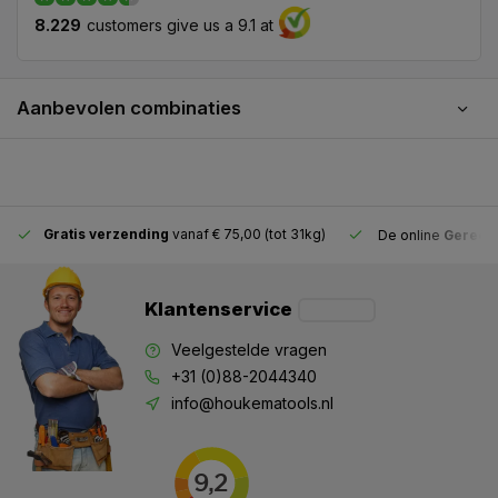
8.229
customers give us a 9.1 at
Aanbevolen combinaties
Gratis verzending
vanaf € 75,00 (tot 31kg)
De online
Gereeds
Klantenservice
Veelgestelde vragen
+31 (0)88-2044340
info@houkematools.nl