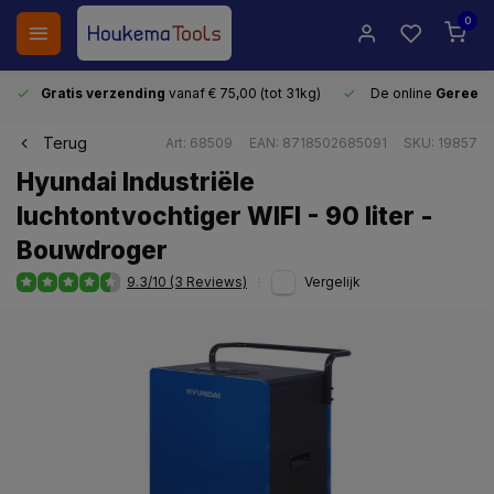
0
Gratis verzending
vanaf € 75,00 (tot 31kg)
De online
Gereeds
Terug
Art: 68509
EAN: 8718502685091
SKU: 19857
Hyundai Industriële
luchtontvochtiger WIFI - 90 liter -
Bouwdroger
9.3/10 (3 Reviews)
Vergelijk