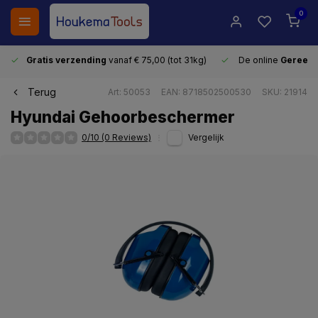
0
Gratis verzending
vanaf € 75,00 (tot 31kg)
De online
Gereeds
Terug
Art: 50053
EAN: 8718502500530
SKU: 21914
Hyundai Gehoorbeschermer
0/10 (0 Reviews)
Vergelijk