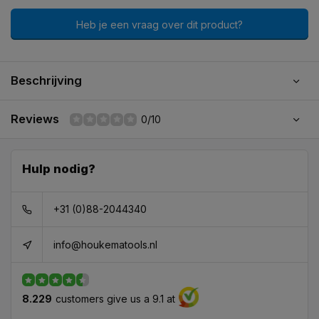
Heb je een vraag over dit product?
Beschrijving
Reviews
0/10
Hulp nodig?
+31 (0)88-2044340
info@houkematools.nl
8.229
customers give us a 9.1 at