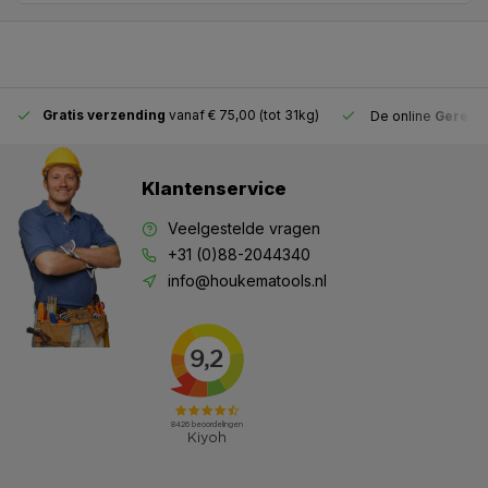
Gratis verzending
vanaf € 75,00 (tot 31kg)
De online
Gereeds
Klantenservice
Veelgestelde vragen
+31 (0)88-2044340
info@houkematools.nl