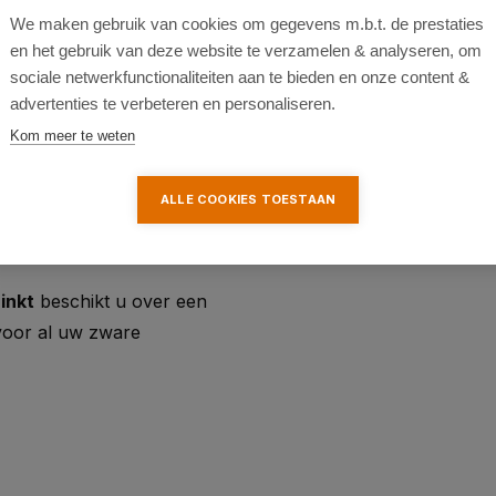
We maken gebruik van cookies om gegevens m.b.t. de prestaties
en het gebruik van deze website te verzamelen & analyseren, om
sociale netwerkfunctionaliteiten aan te bieden en onze content &
advertenties te verbeteren en personaliseren.
Kom meer te weten
rassen en andere grote
ALLE COOKIES TOESTAAN
 corrosiebestendige
inkt
beschikt u over een
voor al uw zware