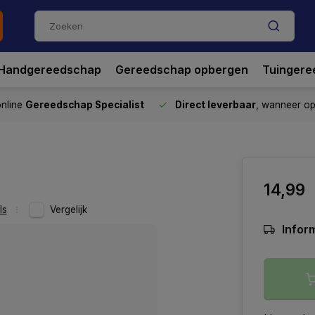
Handgereedschap
Gereedschap opbergen
Tuingere
nline
Gereedschap Specialist
Direct leverbaar
, wanneer o
14,99
ls
Vergelijk
Inform