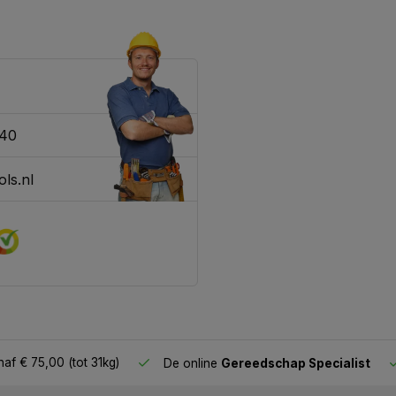
340
ls.nl
af € 75,00 (tot 31kg)
De online
Gereedschap Specialist