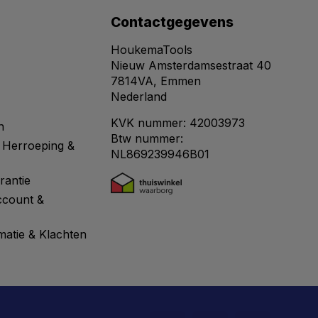
Contactgegevens
HoukemaTools
Nieuw Amsterdamsestraat 40
7814VA, Emmen
Nederland
KVK nummer: 42003973
n
Btw nummer:
 Herroeping &
NL869239946B01
rantie
ccount &
matie & Klachten