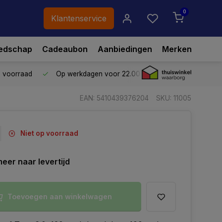
0
Klantenservice
edschap
Cadeaubon
Aanbiedingen
Merken
p voorraad
Op werkdagen voor 22.00 uur besteld,
vandaag ve
EAN: 5410439376204
SKU: 11005
Niet op voorraad
eer naar levertijd
Toevoegen aan winkelwagen