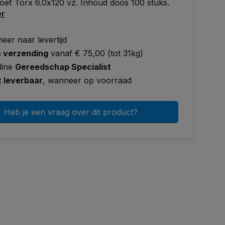
ef Torx 6.0x120 vz. Inhoud doos 100 stuks.
er
eer naar levertijd
s verzending
vanaf € 75,00 (tot 31kg)
line
Gereedschap Specialist
t leverbaar
, wanneer op voorraad
Heb je een vraag over dit product?