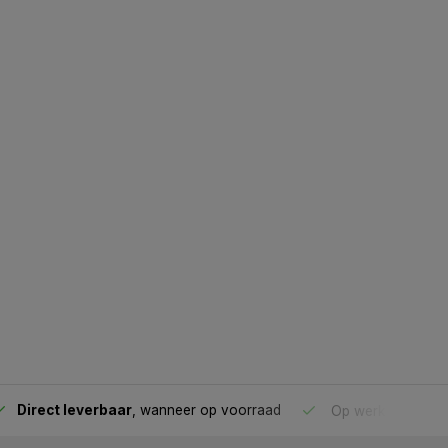
Direct leverbaar
, wanneer op voorraad
Op werkdagen voo