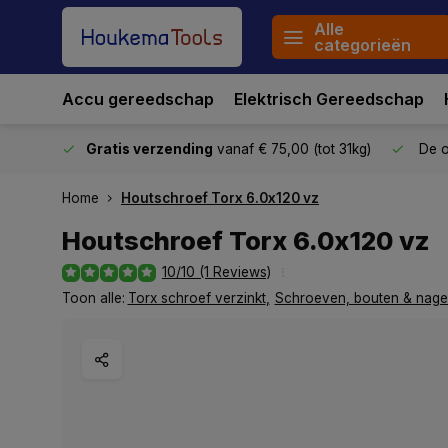
Alle
categorieën
Accu gereedschap
Elektrisch Gereedschap
stuurd
Gratis verzending
vanaf € 75,00 (tot 31kg)
De o
Home
Houtschroef Torx 6.0x120 vz
Houtschroef Torx 6.0x120 vz
10/10 (1 Reviews)
Toon alle:
Torx schroef verzinkt
,
Schroeven, bouten & nage