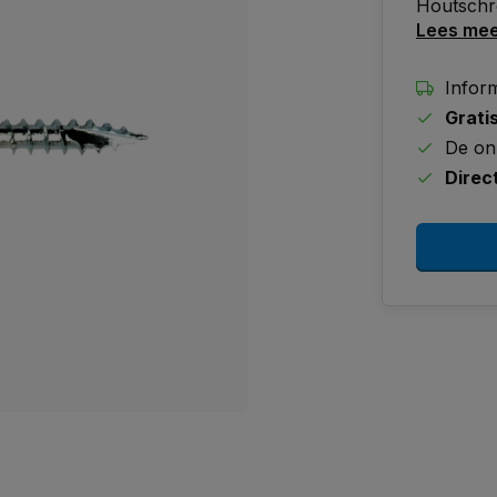
Houtschro
Lees me
Inform
Grati
De on
Direc