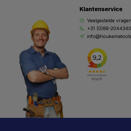
Klantenservice
Veelgestelde vrage
+31 (0)88-204434
info@houkematools
X
Meld je aan en mis geen enkele actie, aanbieding
of nieuwe deal meer. Én je krijgt direct €5 korting!