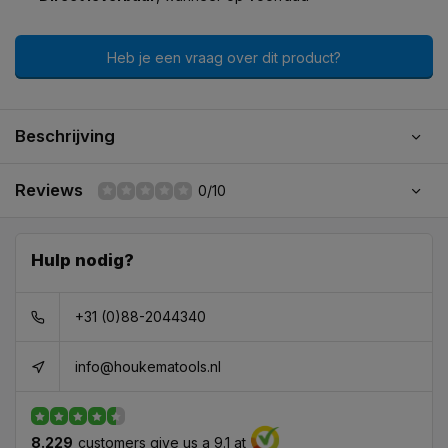
Heb je een vraag over dit product?
Beschrijving
Reviews
0/10
Hulp nodig?
+31 (0)88-2044340
info@houkematools.nl
8.229
customers give us a 9.1 at