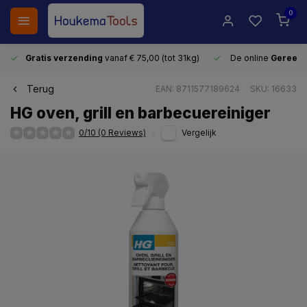
0
Gratis verzending
vanaf € 75,00 (tot 31kg)
De online
Gereeds
Terug
EAN: 8711577189624
SKU: 16633
HG oven, grill en barbecuereiniger
0/10 (0 Reviews)
Vergelijk