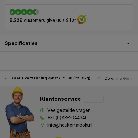
8.229
customers give us a 9.1 at
Specificaties
Gratis verzending
vanaf € 75,00 (tot 31kg)
De online
Gereeds
Klantenservice
Veelgestelde vragen
+31 (0)88-2044340
info@houkematools.nl