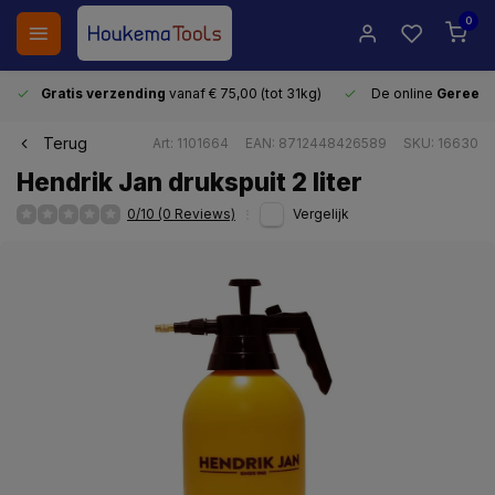
0
Gratis verzending
vanaf € 75,00 (tot 31kg)
De online
Gereeds
Terug
Art: 1101664
EAN: 8712448426589
SKU: 16630
Hendrik Jan drukspuit 2 liter
0/10 (0 Reviews)
Vergelijk