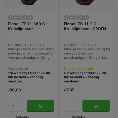
Einhell TE-LL 360 G -
Einhell TC-LL 2 G -
Kruislijnlaser
Kruislijnlaser - GROEN
De Einhell TE-LL 360 G
De Einhell TC-LL 2 G
kruislijnlaser is een veelzijdig
Kruislijnlaser is een veelzijdig
meetinstrument dat ideaal is
gereedschap voor
voor nauwkeurige uitlijning
nauwkeurige uitlijningstaken
van objecten in de hele
in huis en op de bouwplaats.
ruimte. Dankzij de 360°
Met een maximale
Op voorraad
Nog 1 op voorraad
horizontale laserlijn kunnen
werkbereik van 16 meter en
Op werkdagen voor 22.00
Op werkdagen voor 22.00
wanden, meubels en andere
goed zichtbare groene
uur besteld = vandaag
uur besteld = vandaag
structuren moeiteloos op
laserlijnen
verstuurd
verstuurd
één lijn worde
130,68
47,95
Vergelijk
Vergelijk