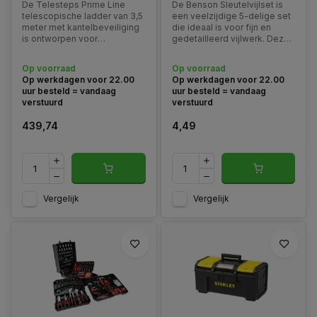
De Telesteps Prime Line
De Benson Sleutelvijlset is
telescopische ladder van 3,5
een veelzijdige 5-delige set
meter met kantelbeveiliging
die ideaal is voor fijn en
is ontworpen voor
gedetailleerd vijlwerk. Deze
professionals die maximale
set bevat verschillende
veiligheid, stabiliteit en
typen vijlen, speciaal
Op voorraad
Op voorraad
ergonomie eisen. Dankzij de
ontworpen voor precisiewerk
Op werkdagen voor 22.00
Op werkdagen voor 22.00
unieke driehoekige
aan metaal, hout en andere
uur besteld = vandaag
uur besteld = vandaag
buisconstructie is deze
materialen.
verstuurd
verstuurd
ladder torsiestabieler dan
ooit
439,74
4,49
Vergelijk
Vergelijk