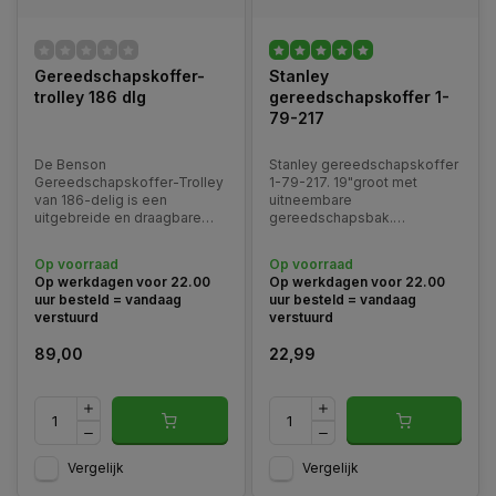
Gereedschapskoffer-
Stanley
trolley 186 dlg
gereedschapskoffer 1-
79-217
De Benson
Stanley gereedschapskoffer
Gereedschapskoffer-Trolley
1-79-217. 19"groot met
van 186-delig is een
uitneembare
uitgebreide en draagbare
gereedschapsbak.
set, ideaal voor
Automatische vergrendeling
professionals en doe-het-
bij het sluitenInnovatief
Op voorraad
Op voorraad
zelvers die op zoek zijn naar
ontwerp. Deksel met
Op werkdagen voor 22.00
Op werkdagen voor 22.00
een alles-in-één-oplossing.
organizers
uur besteld = vandaag
uur besteld = vandaag
verstuurd
verstuurd
89,00
22,99
Vergelijk
Vergelijk