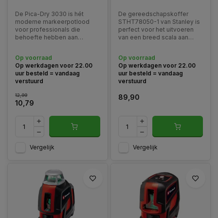
De Pica-Dry 3030 is hét
De gereedschapskoffer
moderne markeerpotlood
STHT78050-1 van Stanley is
voor professionals die
perfect voor het uitvoeren
behoefte hebben aan
van een breed scala aan
flexibiliteit en precisie.
taken in huis en op de
Uitgerust met een universele
werkplek, van meten en
Op voorraad
Op voorraad
grafietvulling, is dit potlood
snijden tot schroeven. De
Op werkdagen voor 22.00
Op werkdagen voor 22.00
geschikt voor vrijwel elke
koffer is ontworpen voor een
uur besteld = vandaag
uur besteld = vandaag
ondergrond en
optimale organisatie van de
verstuurd
verstuurd
werkomgeving.
gereedschappen.
12,99
89,90
10,79
Vergelijk
Vergelijk