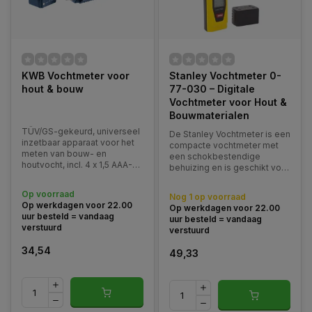
KWB Vochtmeter voor
Stanley Vochtmeter 0-
hout & bouw
77-030 – Digitale
Vochtmeter voor Hout &
Bouwmaterialen
TÜV/GS-gekeurd, universeel
De Stanley Vochtmeter is een
inzetbaar apparaat voor het
compacte vochtmeter met
meten van bouw- en
een schokbestendige
houtvocht, incl. 4 x 1,5 AAA-
behuizing en is geschikt voor
batterijen, groot, gemakkelijk
gebruik op gipsplaten,
afleesbaar lcd-scherm, voor
pleisterwerk, cement en
Op voorraad
Nog 1 op voorraad
saneringswerkzaamheden,
beton.
Op werkdagen voor 22.00
Op werkdagen voor 22.00
de aankoop van hout en
uur besteld = vandaag
uur besteld = vandaag
waterschade, met led om
verstuurd
verstuurd
donkere meetpunten te
34,54
49,33