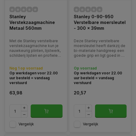
Stanley
Stanley 0-90-950
Verstekzaagmachine
Verstelbare moersleutel
Metaal 560mm
- 300 x 39mm
Met de Stanley verstelbare
Deze Stanley verstelbare
verstekzaagmachine kun je
moersleutel heeft dankzij de
nauwkeurig plinten, lijstwerk,
bi-materiale handgreep een
schilderij lijsten en profielen
goede grip en ligt goed in de
onder een hoek op maat
hand. De bek tot max. 39 mm
zagen.
worden opengedraaid.
Nog 1 op voorraad
Op voorraad
Op werkdagen voor 22.00
Op werkdagen voor 22.00
uur besteld = vandaag
uur besteld = vandaag
verstuurd
verstuurd
63,98
20,57
Vergelijk
Vergelijk