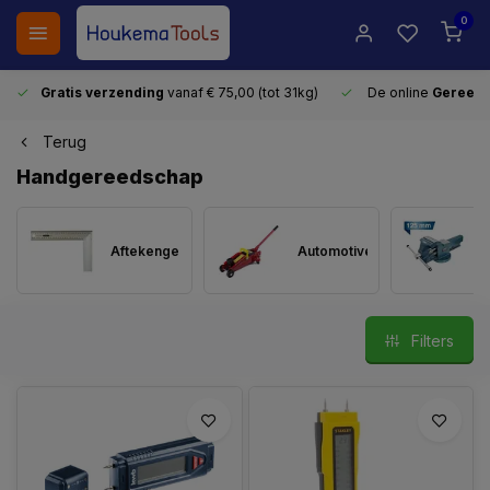
0
Gratis verzending
vanaf € 75,00 (tot 31kg)
De online
Gereeds
Terug
Handgereedschap
Aftekengereedschap
Automotive
Filters