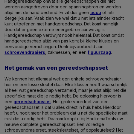
Handgereedschap omvat alle gereedschappen die niet
worden aangedreven door een spanningsbron en worden
altijd met de hand bediend. Er zit dus geen
accu
of iets
dergelijks aan. Vaak zien we wel dat u net iets minder kracht
kunt uitoefenen met handgereedschap. Dat komt namelijk
doordat er geen externe energiebron aanwezig is.
Handgereedschap verdwijnt nooit helemaal. Dat komt omdat
handgereedschap altijd van pas komt bij kleine klusjes en
eenvoudige verrichtingen. Denk bijvoorbeeld aan
schroevendraaiers
, zakmessen, en een
figuurzaag
.
Het gemak van een gereedschapsset
We kennen het allemaal wel: een enkele schroevendraaier
hier en een losse sleutel daar. Elke klusser heeft waarschijnlijk
al heel wat gereedschap verzameld, maar je mist altijd net die
specifieke maat die je nodig hebt. De oplossing hiervoor is
een
gereedschapsset
. Het grote voordeel van een
gereedschapsset is dat u alles direct in huis hebt. Hierdoor
heeft u nooit meer het probleem dat u net die specifieke maat
mist die u nodig hebt. Daarom koopt u bij HoukemaTools uw
nieuwe complete gereedschapsset. Een volledige
schroevendraaierset, steeksleutelset, of dopsleutelset? Het