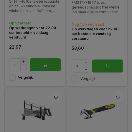
STHT-46102 is een robuuste
FMST1-71967 is een
en nauwkeurige aluminium
gereedschapskoffer welke
winkelhaak van 300 mm,
los maar ook in combinatie
ontworpen voor snelle en
gebruikt kan worden. Deze
precieze markeringen bij
zijn eenvoudig stapelbaar en
Op voorraad
Nog 1 op voorraad
timmer- en constructiewerk.
zijn voorzien van
Op werkdagen voor 22.00
Op werkdagen voor 22.00
schuimrubber.
uur besteld = vandaag
uur besteld = vandaag
verstuurd
verstuurd
22,97
53,60
Vergelijk
Vergelijk