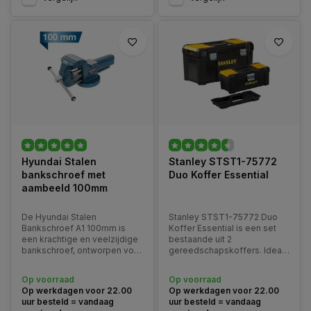
Hyundai Stalen
Stanley STST1-75772
bankschroef met
Duo Koffer Essential
aambeeld 100mm
De Hyundai Stalen
Stanley STST1-75772 Duo
Bankschroef A1 100mm is
Koffer Essential is een set
een krachtige en veelzijdige
bestaande uit 2
bankschroef, ontworpen voor
gereedschapskoffers. Ideaal
precisiewerk en zware
voor je handgereedschap in
toepassingen. Dankzij de
huis, maar ook voor het
Op voorraad
Op voorraad
verchroomde spindel en
opbergen van je hoby's.
Op werkdagen voor 22.00
Op werkdagen voor 22.00
handgreep, de dubbele
uur besteld = vandaag
uur besteld = vandaag
vergrendelde spil...