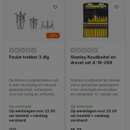
-25%
Poulie trekker 3 dlg
Stanley Koudbeitel en
drevel set 4-18-299
De Benson poelietrekker set
Stanley koudbeitel en drevel
is een veelzijdig en robuust
set is gehard en getemperd
gereedschap, ontworpen
voor verlengde levensduur
voor het veilig en efficiënt
en veiligheid. 12- delige set
verwijderen van poelies,
in handige houder.
tandwielen, lagers en andere
Op voorraad
Op voorraad
vastzittende onderdelen.
Op werkdagen voor 22.00
Op werkdagen voor 22.00
uur besteld = vandaag
uur besteld = vandaag
verstuurd
verstuurd
19,95
18,73