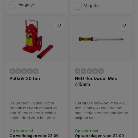
Vergelijk
Vergelijk
Potkrik 20 ton
NEO Rockwool Mes
415mm
De Benson Hydraulische
Het NEO Rockwool mes 415
Potkrik met een capaciteit
mm is ontwikkeld voor het
van 20 ton is een krachtig
snel, netjes en gecontroleerd
hulpmiddel voor het veilig en
snijden van
moeiteloos heffen van zware
isolatiematerialen zoals
voertuigen.
steenwol, glaswol en
Op voorraad
Op voorraad
vergelijkbare zachte platen
Op werkdagen voor 22.00
Op werkdagen voor 22.00
en dekens.