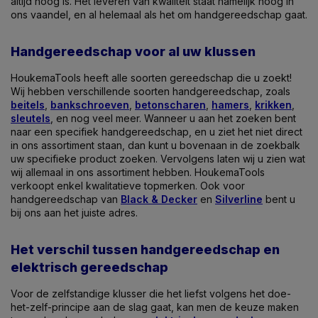
altijd hoog is. Het leveren van kwaliteit staat namelijk hoog in
ons vaandel, en al helemaal als het om handgereedschap gaat.
Handgereedschap voor al uw klussen
HoukemaTools heeft alle soorten gereedschap die u zoekt!
Wij hebben verschillende soorten handgereedschap, zoals
beitels
,
bankschroeven
,
betonscharen
,
hamers
,
krikken
,
sleutels
, en nog veel meer. Wanneer u aan het zoeken bent
naar een specifiek handgereedschap, en u ziet het niet direct
in ons assortiment staan, dan kunt u bovenaan in de zoekbalk
uw specifieke product zoeken. Vervolgens laten wij u zien wat
wij allemaal in ons assortiment hebben. HoukemaTools
verkoopt enkel kwalitatieve topmerken. Ook voor
handgereedschap van
Black & Decker
en
Silverline
bent u
bij ons aan het juiste adres.
Het verschil tussen handgereedschap en
elektrisch gereedschap
Voor de zelfstandige klusser die het liefst volgens het doe-
het-zelf-principe aan de slag gaat, kan men de keuze maken