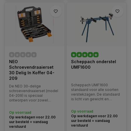
NEO
Scheppach onderstel
Schroevendraaierset
UMF1600
30 Delig In Koffer 04-
209
Scheppach UMF1600
De NEO 30-delige
standaard voor alle soorten
schroevendraaierset (model
verstekzagen. De standaard
04-209) is speciaal
is licht van gewicht en
ontworpen voor zowel
geschikt voor alle merken
professionals als doe-het-
verstekzagen.
zelvers die op zoek zijn naar
Op voorraad
Op voorraad
een uitgebreide en
Op werkdagen voor 22.00
Op werkdagen voor 22.00
veelzijdige set
uur besteld = vandaag
uur besteld = vandaag
schroevendraaiers en bits.
verstuurd
verstuurd