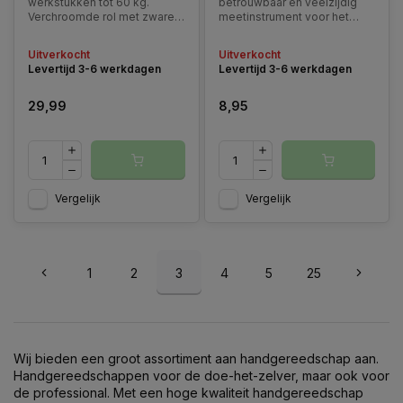
werkstukken tot 60 kg.
betrouwbaar en veelzijdig
Verchroomde rol met zware
meetinstrument voor het
stalen basis. De rolbok is in
uitvoeren van diverse
hoogte verstelbaar van 685
elektrische metingen.
Uitverkocht
Uitverkocht
tot 1080mm.
Ontworpen voor zowel AC-
Levertijd 3-6 werkdagen
Levertijd 3-6 werkdagen
als DC-toepassingen, kan
deze multimeter spanning,
stroom, weerstand,
29,99
8,95
continuïteit en diode testen.
Vergelijk
Vergelijk
1
2
3
4
5
25
Wij bieden een groot assortiment aan handgereedschap aan.
Handgereedschappen voor de doe-het-zelver, maar ook voor
de professional. Met een hoge kwaliteit handgereedschap